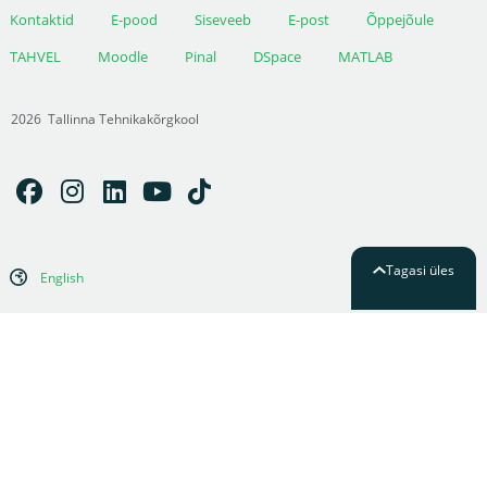
Kontaktid
E-pood
Siseveeb
E-post
Õppejõule
TAHVEL
Moodle
Pinal
DSpace
MATLAB
2026
Tallinna Tehnikakõrgkool
Tagasi üles
English