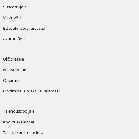
Sisseastujale
Vastuvõtt
Ettevalmistuskursused
Avatud õpe
Üliõpilasele
Nõustamine
Õppimine
Õppimine ja praktika välismaal
Täiendusõppijale
Koolituskalender
Tasuta koolituste info