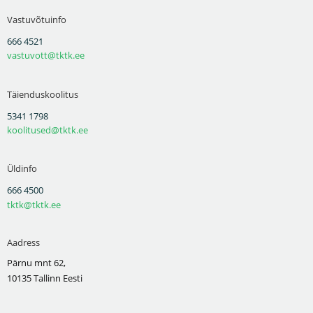
Vastuvõtuinfo
666 4521
vastuvott@tktk.ee
Täienduskoolitus
5341 1798
koolitused@tktk.ee
Üldinfo
666 4500
tktk@tktk.ee
Aadress
Pärnu mnt 62,
10135 Tallinn Eesti