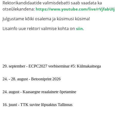
Rektorikandidaatide valimisdebatti saab vaadata ka
otseülekandena:
https://www.youtube.com/live/rVjfabUI
Julgustame kõiki osalema ja küsimusi küsima!
Lisainfo uue rektori valimise kohta on
.
siin
29. september - ECPC2027 veebiseminar #5: Külmakaitsega
24. - 28. august - Betooniprint 2026
24. august - Kaasaegne reaalainete õpetamine
16. juuni - TTK suvine lõpuaktus Tallinnas