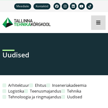
Meediale
Kontaktid
Uudised
Arhitektuur
Ehitus
Inseneriakadeemia
Logistika
Teenusmajandus
Tehnika
Tehnoloogia ja ringmajandus
Uudised