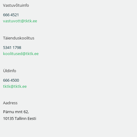
Vastuvõtuinfo
666 4521
vastuvott@tktk.ee
Täienduskoolitus
5341 1798
koolitused@tktk.ee
Üldinfo
666 4500
tktk@tktk.ee
Aadress
Pärnu mnt 62,
10135 Tallinn Eesti