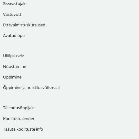
Sisseastujale
Vastuvõtt
Ettevalmistuskursused
Avatud õpe
Üliõpilasele
Nõustamine
Õppimine
Õppimine ja praktika välismaal
Täiendusõppijale
Koolituskalender
Tasuta koolituste info