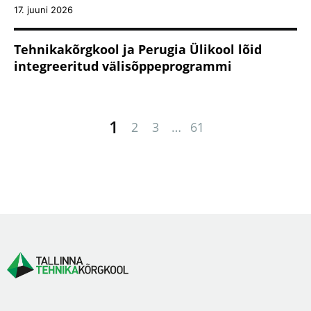
17. juuni 2026
Tehnikakõrgkool ja Perugia Ülikool lõid
integreeritud välisõppeprogrammi
1
2
3
…
61