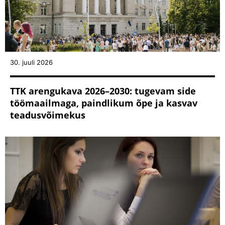
30. juuli 2026
TTK arengukava 2026–2030: tugevam side
töömaailmaga, paindlikum õpe ja kasvav
teadusvõimekus