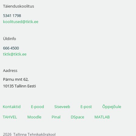
Täienduskoolitus
5341 1798
koolitused@tktk.ee
Üldinfo
666 4500
tktk@tktk.ee
Aadress
Pärnu mnt 62,
10135 Tallinn Eesti
Kontaktid
E-pood
Siseveeb
E-post
Õppejõule
TAHVEL
Moodle
Pinal
DSpace
MATLAB
2026
Tallinna Tehnikakõrgkool