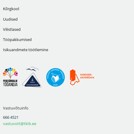
Kõrgkool
Uudised
Vilistlased
Tööpakkumised
Isikuandmete töötlemine
Vastuvõtuinfo
666 4521
vastuvott@tktk.ee