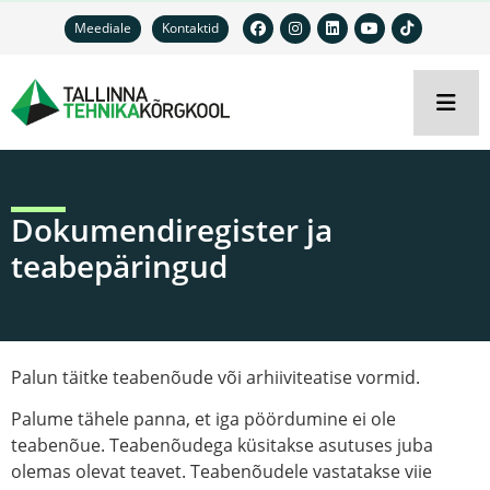
Meediale
Kontaktid
Dokumendiregister ja
teabepäringud
Palun täitke teabenõude või arhiiviteatise vormid.
Palume tähele panna, et iga pöördumine ei ole
teabenõue. Teabenõudega küsitakse asutuses juba
olemas olevat teavet. Teabenõudele vastatakse viie