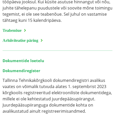
tööpäeva jooksul. Kui küsite asutuse hinnangut või nõu,
juhite tähelepanu puudustele või soovite mõne toimingu
tegemist, ei ole see teabenõue. Sel juhul on vastamise
tähtaeg kuni 15 kalendripäeva.
Teabenõue
Arhiiviteatise päring
Dokumentide loetelu
Dokumendiregister
Tallinna Tehnikakõrgkooli dokumendiregistri avalikus
vaates on võimalik tutvuda alates 1. septembrist 2023
kõrgkoolis registreeritud elektrooniliste dokumentidega,
millele ei ole kehtestatud juurdepääsupiirangut.
Juurdepääsupiiranguga dokumentide kohta on
avalikustatud ainult registreerimisandmed.