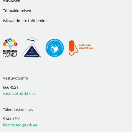
Vilistlased
Tööpakkumised
Isikuandmete töötlemine
Vastuvõtuinfo
666 4521
vastuvott@tktk.ee
Täienduskoolitus
5341 1798
koolitused@tktk.ee