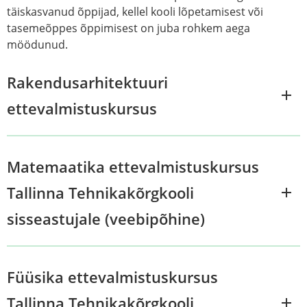
täiskasvanud õppijad, kellel kooli lõpetamisest või
tasemeõppes õppimisest on juba rohkem aega
möödunud.
Rakendusarhitektuuri
ettevalmistuskursus
Matemaatika ettevalmistuskursus
Tallinna Tehnikakõrgkooli
sisseastujale (veebipõhine)
Füüsika ettevalmistuskursus
Tallinna Tehnikakõrgkooli