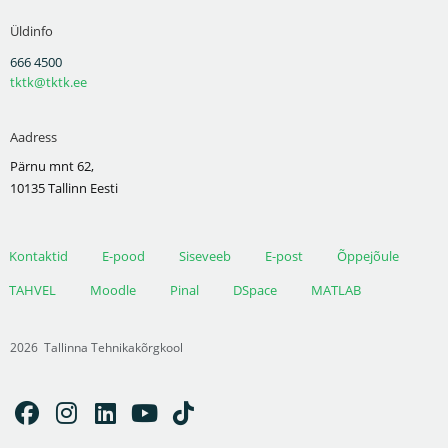
Üldinfo
666 4500
tktk@tktk.ee
Aadress
Pärnu mnt 62,
10135 Tallinn Eesti
Kontaktid
E-pood
Siseveeb
E-post
Õppejõule
TAHVEL
Moodle
Pinal
DSpace
MATLAB
2026
Tallinna Tehnikakõrgkool