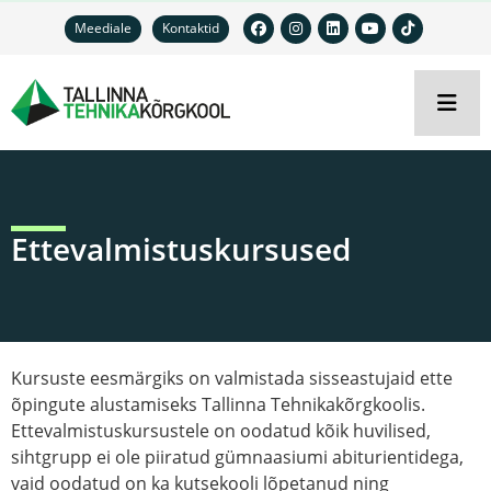
Meediale
Kontaktid
Ettevalmistuskursused
Kursuste eesmärgiks on valmistada sisseastujaid ette
õpingute alustamiseks Tallinna Tehnikakõrgkoolis.
Ettevalmistuskursustele on oodatud kõik huvilised,
sihtgrupp ei ole piiratud gümnaasiumi abiturientidega,
vaid oodatud on ka kutsekooli lõpetanud ning