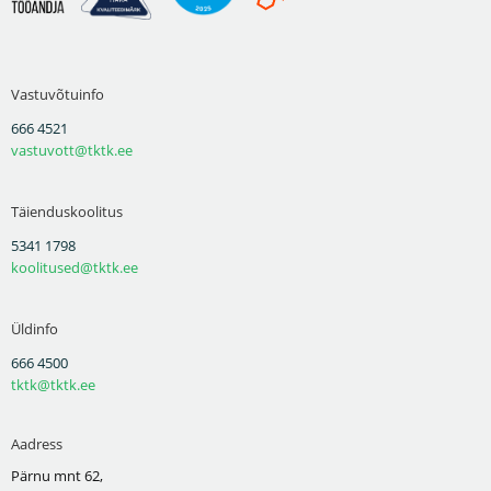
Vastuvõtuinfo
666 4521
vastuvott@tktk.ee
Täienduskoolitus
5341 1798
koolitused@tktk.ee
Üldinfo
666 4500
tktk@tktk.ee
Aadress
Pärnu mnt 62,