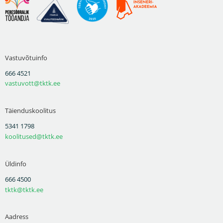
Vastuvõtuinfo
666 4521
vastuvott@tktk.ee
Täienduskoolitus
5341 1798
koolitused@tktk.ee
Üldinfo
666 4500
tktk@tktk.ee
Aadress