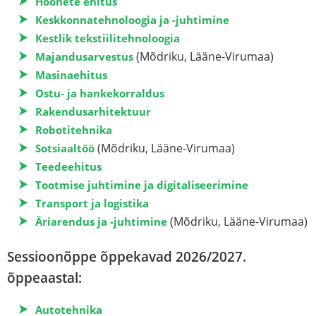
Hoonete ehitus
Keskkonnatehnoloogia ja -juhtimine
Kestlik tekstiilitehnoloogia
(Mõdriku, Lääne-Virumaa)
Majandusarvestus
Masinaehitus
Ostu- ja hankekorraldus
Rakendusarhitektuur
Robotitehnika
(Mõdriku, Lääne-Virumaa)
Sotsiaaltöö
Teedeehitus
Tootmise juhtimine ja digitaliseerimine
Transport ja logistika
(Mõdriku, Lääne-Virumaa)
Äriarendus ja -juhtimine
Sessioonõppe õppekavad 2026/2027.
õppeaastal:
Autotehnika