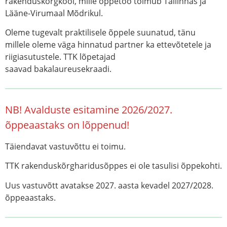
rakenduskõrgkool, mille õppetöö toimub Tallinnas ja
Lääne-Virumaal Mõdrikul.
Oleme tugevalt praktilisele õppele suunatud, tänu
millele oleme väga hinnatud partner ka ettevõtetele ja
riigiasutustele. TTK lõpetajad
saavad
bakalaureusekraadi
.
NB! Avalduste esitamine 2026/2027.
õppeaastaks on lõppenud!
Täiendavat vastuvõttu ei toimu.
TTK rakenduskõrgharidusõppes ei ole tasulisi õppekohti.
Uus vastuvõtt avatakse 2027. aasta kevadel 2027/2028.
õppeaastaks.