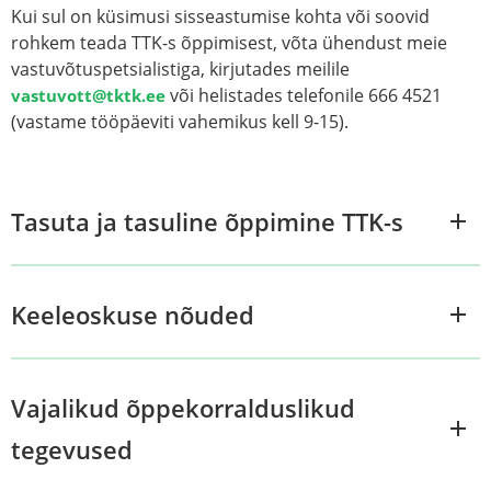
Kui sul on küsimusi sisseastumise kohta või soovid
rohkem teada TTK-s õppimisest, võta ühendust meie
vastuvõtuspetsialistiga, kirjutades meilile
või helistades telefonile 666 4521
vastuvott@tktk.ee
(vastame tööpäeviti vahemikus
kell 9-15
).
Tasuta ja tasuline õppimine TTK-s
Keeleoskuse nõuded
Vajalikud õppekorralduslikud
tegevused