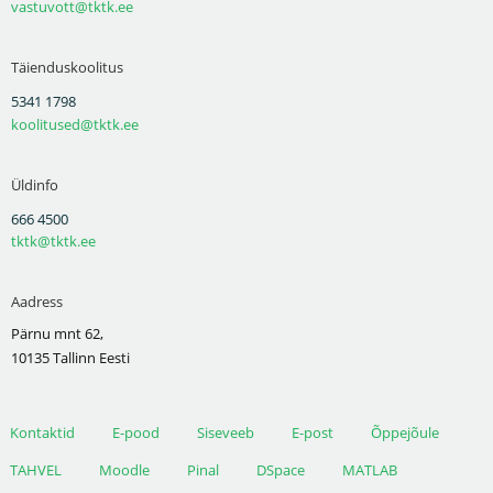
vastuvott@tktk.ee
Täienduskoolitus
5341 1798
koolitused@tktk.ee
Üldinfo
666 4500
tktk@tktk.ee
Aadress
Pärnu mnt 62,
10135 Tallinn Eesti
Kontaktid
E-pood
Siseveeb
E-post
Õppejõule
TAHVEL
Moodle
Pinal
DSpace
MATLAB