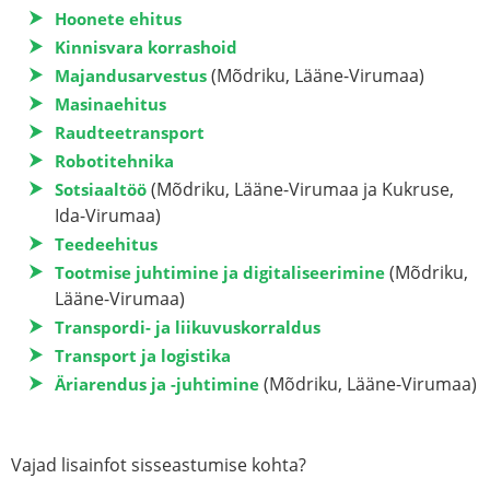
Hoonete ehitus
Kinnisvara korrashoid
(Mõdriku, Lääne-Virumaa)
Majandusarvestus
Masinaehitus
Raudteetransport
Robotitehnika
(Mõdriku, Lääne-Virumaa ja Kukruse,
Sotsiaaltöö
Ida-Virumaa)
Teedeehitus
(Mõdriku,
Tootmise juhtimine ja digitaliseerimine
Lääne-Virumaa)
Transpordi- ja liikuvuskorraldus
Transport ja logistika
(Mõdriku, Lääne-Virumaa)
Äriarendus ja -juhtimine
Vajad lisainfot sisseastumise kohta?