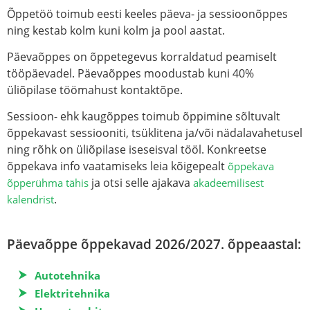
Õppetöö
toimub eesti keeles päeva- ja sessioonõppes
ning kestab kolm kuni kolm ja pool aastat.
Päevaõppes
on õppetegevus korraldatud peamiselt
tööpäevadel. Päevaõppes moodustab kuni 40%
üliõpilase töömahust kontaktõpe.
Sessioon- ehk kaugõppes
toimub õppimine sõltuvalt
õppekavast sessiooniti, tsüklitena ja/või nädalavahetusel
ning rõhk on üliõpilase iseseisval tööl. Konkreetse
õppekava info vaatamiseks leia kõigepealt
õppekava
ja otsi selle ajakava
õpperühma tähis
akadeemilisest
.
kalendrist
Päevaõppe õppekavad 2026/2027. õppeaastal:
Autotehnika
Elektritehnika