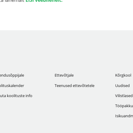
endusõppijale
Ettevõtjale
Kõrgkool
lituskalender
Teenused ettevõtetele
Uudised
uta koolituste info
Vilistlased
Tööpakku
Isikuandm