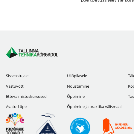
Sisseastujale
Üliõpilasele
Täi
Vastuvõtt
Nõustamine
Koo
Ettevalmistuskursused
Õppimine
Tas
Avatud õpe
Õppimine ja praktika välismaal