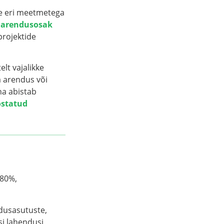
se eri meetmetega
a
arendusosak
projektide
lt vajalikke
a arendus või
na abistab
ostatud
 80%,
adusasutuste,
si lahendusi