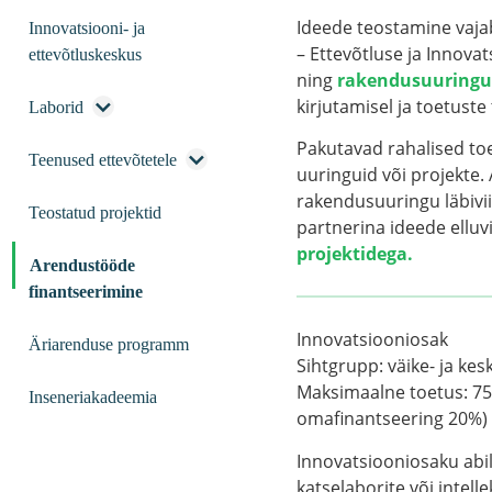
Ideede teostamine vaja
Innovatsiooni- ja
– Ettevõtluse ja Innova
ettevõtluskeskus
ning
rakendusuuring
kirjutamisel ja toetuste
Laborid
Pakutavad rahalised to
Teenused ettevõtetele
uuringuid või projekte.
rakendusuuringu läbivi
Teostatud projektid
partnerina ideede elluv
projektidega.
Arendustööde
finantseerimine
Innovatsiooniosak
Äriarenduse programm
Sihtgrupp:
väike- ja ke
Maksimaalne toetus:
75
Inseneriakadeemia
omafinantseering 20%)
Innovatsiooniosaku abi
katselaborite või intel