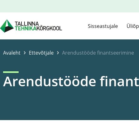
Sisseastujale
Üliõp
›
›
Avaleht
Ettevõtjale
Arendustööde finantseerimine
Arendustööde finan