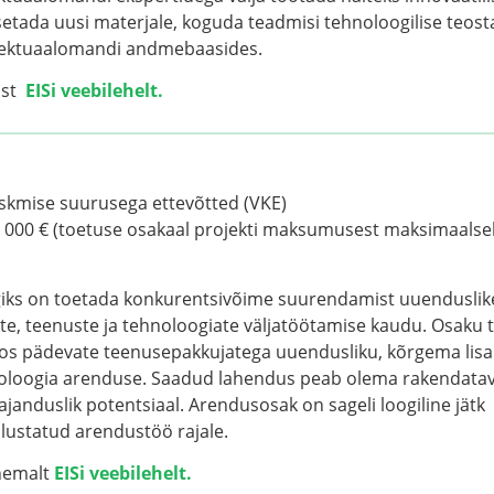
setada uusi materjale, koguda teadmisi tehnoloogilise teost
ellektuaalomandi andmebaasides.
ust
EISi veebilehelt.
eskmise suurusega ettevõtted (VKE)
 000 € (toetuse osakaal projekti maksumusest maksimaalsel
ks on toetada konkurentsivõime suurendamist uuenduslik
te, teenuste ja tehnoloogiate väljatöötamise kaudu. Osaku
oos pädevate teenusepakkujatega uuendusliku, kõrgema lis
noloogia arenduse. Saadud lahendus peab olema rakendatav j
janduslik potentsiaal. Arendusosak on sageli loogiline jätk
lustatud arendustöö rajale.
hemalt
EISi veebilehelt.