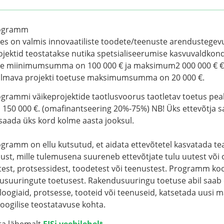
rogramm
kes on valmis innovaatiliste toodete/teenuste arendustegev
rojektid teostatakse nutika spetsialiseerumise kasvuvaldkon
e miinimumsumma on 100 000 € ja maksimum2 000 000 € €.
õlmava projekti toetuse maksimumsumma on 20 000 €.
rammi väikeprojektide taotlusvoorus taotletav toetus pe
 150 000 €. (omafinantseering 20%-75%) NB! Üks ettevõtja 
saada üks kord kolme aasta jooksul.
ramm on ellu kutsutud, et aidata ettevõtetel kasvatada tea
t, mille tulemusena suureneb ettevõtjate tulu uutest või o
st, protsessidest, toodetest või teenustest. Programm ko
usuuringute toetusest. Rakendusuuringu toetuse abil saab 
oloogiaid, protsesse, tooteid või teenuseid, katsetada uusi m
oogilise teostatavuse kohta.
ta lähemalt
EISi veebilehelt.