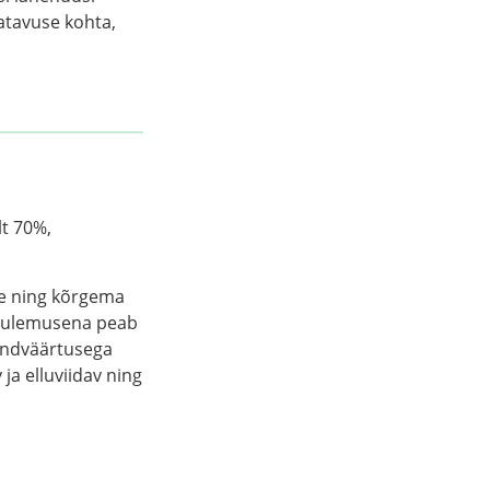
atavuse kohta,
t 70%,
e ning kõrgema
 tulemusena peab
andväärtusega
a elluviidav ning