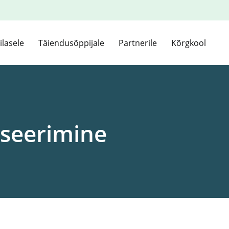
ilasele
Täiendusõppijale
Partnerile
Kõrgkool
tseerimine