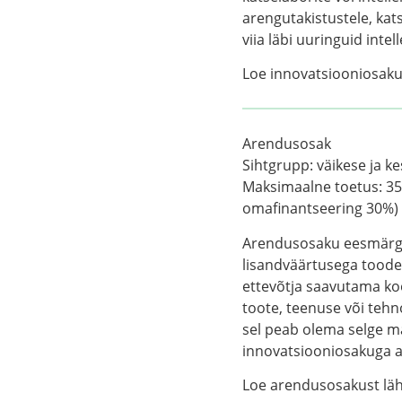
arengutakistustele, kat
viia läbi uuringuid int
Loe innovatsiooniosak
Arendusosak
Sihtgrupp:
väikese ja k
Maksimaalne toetus:
35
omafinantseering 30%)
Arendusosaku eesmärgi
lisandväärtusega toode
ettevõtja saavutama k
toote, teenuse või teh
sel peab olema selge ma
innovatsiooniosakuga a
Loe arendusosakust lä