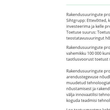
Rakendusuuringute p
Sihtgrupp:
Ettevõtted, 
investeerima ja kelle p
Toetuse suurus:
Toetus
teostatavusuuringut h
Rakendusuuringute prog
vahemikku 100 000 kuni
taotlusvoorust toetust 
Rakendusuuringute prog
arendustegevuse nõudlus
muudetud tehnoloogiate
nõustamisest ja rakend
välja innovaatilisi tehn
koguda teadmisi tehnol
Loe toetusmeetme koh