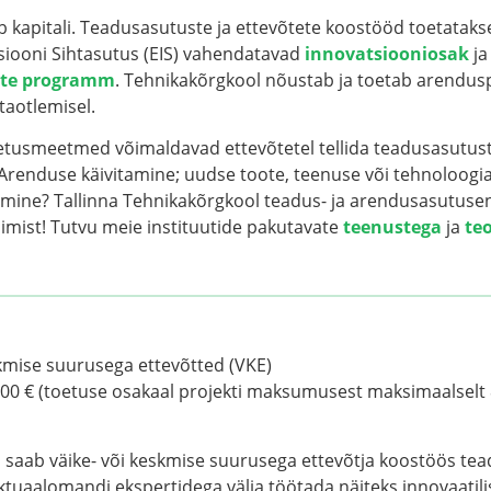
b kapitali. Teadusasutuste ja ettevõtete koostööd toetatak
tsiooni Sihtasutus (EIS) vahendatavad
innovatsiooniosak
j
ute programm
. Tehnikakõrgkool nõustab ja toetab arendus
 taotlemisel.
etusmeetmed võimaldavad ettevõtetel tellida teadusasutuste
 Arenduse käivitamine; uudse toote, teenuse või tehnoloogi
imine? Tallinna Tehnikakõrgkool teadus- ja arendusasutuse
iimist! Tutvu meie instituutide pakutavate
teenustega
ja
te
skmise suurusega ettevõtted (VKE)
00 € (toetuse osakaal projekti maksumusest maksimaalselt
l saab väike- või keskmise suurusega ettevõtja koostöös te
lektuaalomandi ekspertidega välja töötada näiteks innovaatili