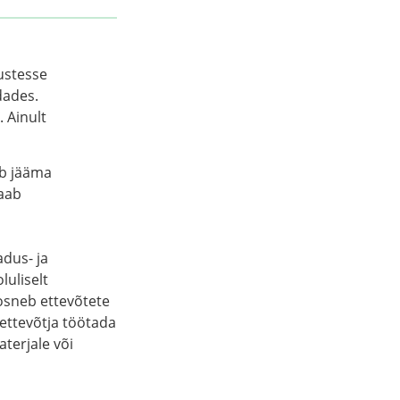
ustesse
dades.
 Ainult
ab jääma
saab
dus- ja
luliselt
osneb ettevõtete
ettevõtja töötada
aterjale või