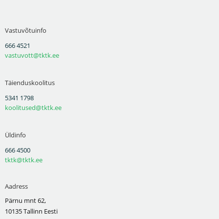
Vastuvõtuinfo
666 4521
vastuvott@tktk.ee
Täienduskoolitus
5341 1798
koolitused@tktk.ee
Üldinfo
666 4500
tktk@tktk.ee
Aadress
Pärnu mnt 62,
10135 Tallinn Eesti