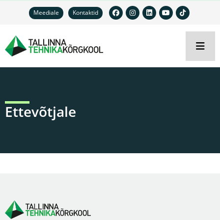
Meediale
Kontaktid
Ettevõtjale