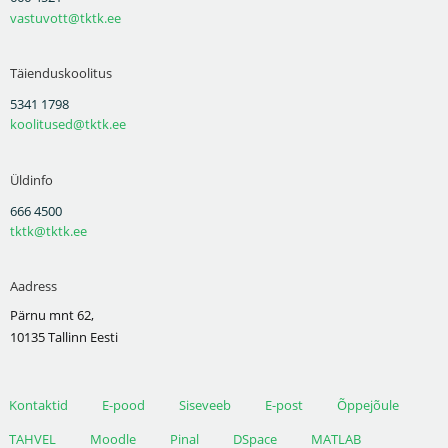
vastuvott@tktk.ee
Täienduskoolitus
5341 1798
koolitused@tktk.ee
Üldinfo
666 4500
tktk@tktk.ee
Aadress
Pärnu mnt 62,
10135 Tallinn Eesti
Kontaktid
E-pood
Siseveeb
E-post
Õppejõule
TAHVEL
Moodle
Pinal
DSpace
MATLAB