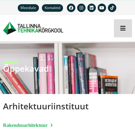
Meediale
Kontaktid
Õppekavad
Arhitektuuriinstituut
Rakendusarhitektuur