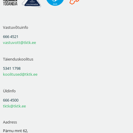
Vastuvõtuinfo
666 4521
vastuvott@tktk.ee
Täienduskoolitus
5341 1798
koolitused@tktk.ee
Üldinfo
666 4500
tktk@tktk.ee
Aadress
Pärnu mnt 62,