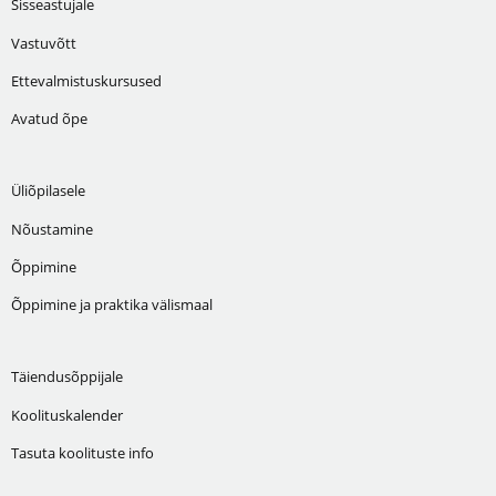
Sisseastujale
Vastuvõtt
Ettevalmistuskursused
Avatud õpe
Üliõpilasele
Nõustamine
Õppimine
Õppimine ja praktika välismaal
Täiendusõppijale
Koolituskalender
Tasuta koolituste info