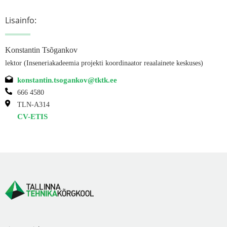
Lisainfo:
Konstantin Tsõgankov
lektor (Inseneriakadeemia projekti koordinaator reaalainete keskuses)
konstantin.tsogankov@tktk.ee
666 4580
TLN-A314
CV-ETIS