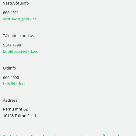
Vastuvõtuinfo
666 4521
vastuvott@tktk.ee
Täienduskoolitus
5341 1798
koolitused@tktk.ee
Üldinfo
666 4500
tktk@tktk.ee
Aadress
Pärnu mnt 62,
10135 Tallinn Eesti