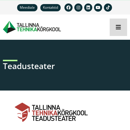
Meediale
Kontaktid
Teadusteater