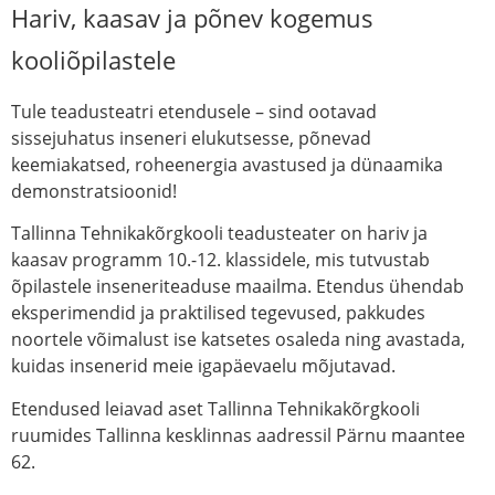
Hariv, kaasav ja põnev kogemus
kooliõpilastele
Tule teadusteatri etendusele – sind ootavad
sissejuhatus inseneri elukutsesse, põnevad
keemiakatsed, roheenergia avastused ja dünaamika
demonstratsioonid
!
Tallinna Tehnikakõrgkooli teadusteater on hariv ja
kaasav programm 10.-12. klassidele, mis tutvustab
õpilastele inseneriteaduse maailma. Etendus ühendab
eksperimendid ja praktilised tegevused, pakkudes
noortele võimalust ise katsetes osaleda ning avastada,
kuidas insenerid meie igapäevaelu mõjutavad.
Etendused leiavad aset Tallinna Tehnikakõrgkooli
ruumides Tallinna kesklinnas aadressil Pärnu maantee
62.