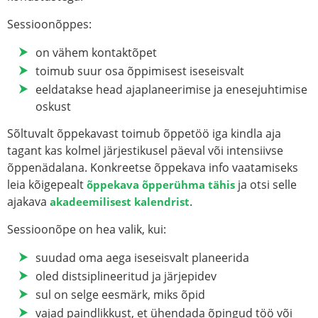
Sessioonõppes:
on vähem kontaktõpet
toimub suur osa õppimisest iseseisvalt
eeldatakse head ajaplaneerimise ja enesejuhtimise
oskust
Sõltuvalt õppekavast toimub õppetöö iga kindla aja
tagant kas kolmel järjestikusel päeval või intensiivse
õppenädalana. Konkreetse õppekava info vaatamiseks
leia kõigepealt
ja otsi selle
õppekava õpperühma tähis
ajakava
.
akadeemilisest kalendrist
Sessioonõpe on hea valik, kui:
suudad oma aega iseseisvalt planeerida
oled distsiplineeritud ja järjepidev
sul on selge eesmärk, miks õpid
vajad paindlikkust, et ühendada õpingud töö või