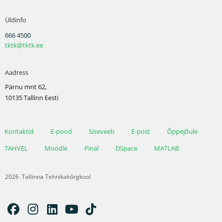
Üldinfo
666 4500
tktk@tktk.ee
Aadress
Pärnu mnt 62,
10135 Tallinn Eesti
Kontaktid
E-pood
Siseveeb
E-post
Õppejõule
TAHVEL
Moodle
Pinal
DSpace
MATLAB
2026
Tallinna Tehnikakõrgkool