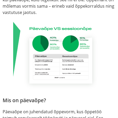
mõlemas vormis sama – erineb vaid õppekorraldus ning
vastutuse jaotus.
Mis on päevaõpe?
Päevaõpe on juhendatud õppevorm, kus õppetöö
toimub regulaarselt tööpäeviti ja päevasel ajal. See