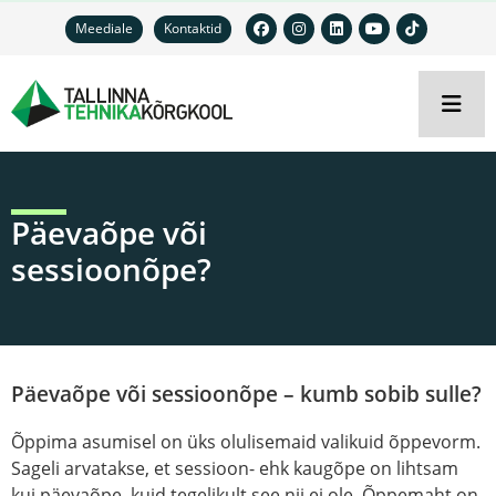
Meediale
Kontaktid
Päevaõpe või
sessioonõpe?
Päevaõpe või sessioonõpe – kumb sobib sulle?
Õppima asumisel on üks olulisemaid valikuid õppevorm.
Sageli arvatakse, et sessioon- ehk kaugõpe on lihtsam
kui päevaõpe, kuid tegelikult see nii ei ole. Õppemaht on