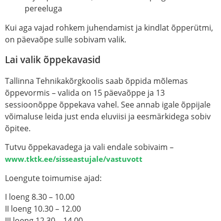
pereeluga
Kui aga vajad rohkem juhendamist ja kindlat õpperütmi,
on päevaõpe sulle sobivam valik.
Lai valik õppekavasid
Tallinna Tehnikakõrgkoolis saab õppida mõlemas
õppevormis – valida on
15 päevaõppe
ja
13
sessioonõppe
õppekava vahel. See annab igale õppijale
võimaluse leida just enda eluviisi ja eesmärkidega sobiv
õpitee.
Tutvu õppekavadega ja vali endale sobivaim –
www.tktk.ee/sisseastujale/vastuvott
Loengute toimumise ajad:
I loeng 8.30 – 10.00
II loeng 10.30 – 12.00
III loeng 12.30 – 14.00