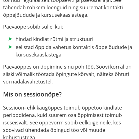
tähendab rohkem loenguid ning suuremat kontakti
õppejõudude ja kursusekaaslastega.
Päevaõpe sobib sulle, kui:
hindad kindlat rütmi ja struktuuri
eelistad õppida vahetus kontaktis õppejõudude ja
kursusekaaslastega
Päevaõppes on õppimine sinu põhitöö. Soovi korral on
siiski võimalik töötada õpingute kõrvalt, näiteks õhtuti
või nädalavahetustel.
Mis on sessioonõpe?
Sessioon- ehk kaugõppes toimub õppetöö kindlate
perioodidena, kuid suurem osa õppimisest toimub
iseseisvalt. See õppevorm sobib eelkõige neile, kes
soovivad ühendada õpingud töö või muude
kohustustega.