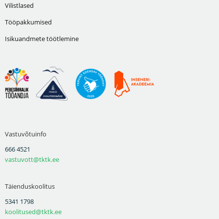
Vilistlased
Tööpakkumised
Isikuandmete töötlemine
Vastuvõtuinfo
666 4521
vastuvott@tktk.ee
Täienduskoolitus
5341 1798
koolitused@tktk.ee