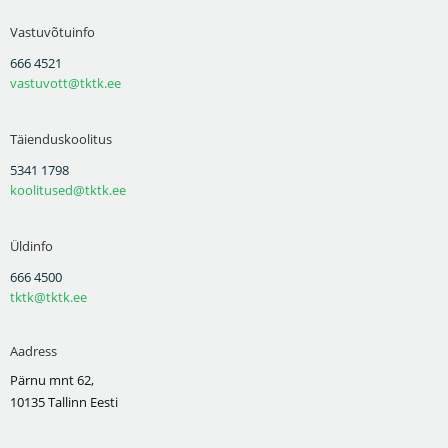
Vastuvõtuinfo
666 4521
vastuvott@tktk.ee
Täienduskoolitus
5341 1798
koolitused@tktk.ee
Üldinfo
666 4500
tktk@tktk.ee
Aadress
Pärnu mnt 62,
10135 Tallinn Eesti