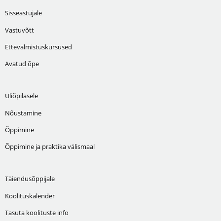
Sisseastujale
Vastuvõtt
Ettevalmistuskursused
Avatud õpe
Üliõpilasele
Nõustamine
Õppimine
Õppimine ja praktika välismaal
Täiendusõppijale
Koolituskalender
Tasuta koolituste info