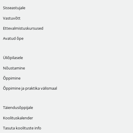
Sisseastujale
Vastuvõtt
Ettevalmistuskursused
Avatud õpe
Üliõpilasele
Nõustamine
Õppimine
Õppimine ja praktika välismaal
Täiendusõppijale
Koolituskalender
Tasuta koolituste info