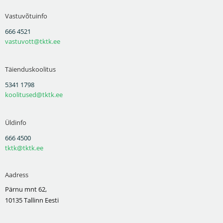
Vastuvõtuinfo
666 4521
vastuvott@tktk.ee
Täienduskoolitus
5341 1798
koolitused@tktk.ee
Üldinfo
666 4500
tktk@tktk.ee
Aadress
Pärnu mnt 62,
10135 Tallinn Eesti