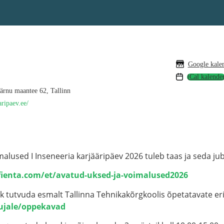
Google kale
ärnu maantee 62, Tallinn
aripaev.ee/
alused I Inseneeria karjääripäev 2026 tuleb taas ja seda jub
/fienta.com/et/avatud-uksed-ja-voimalused2026
lik tutvuda esmalt Tallinna Tehnikakõrgkoolis õpetatavate e
ujale/oppekavad