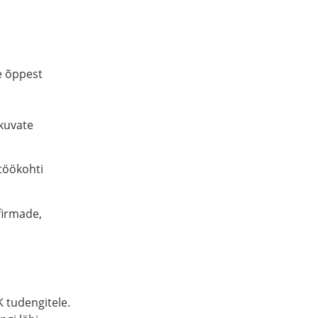
de õppest
kkuvate
töökohti
firmade,
 tudengitele.