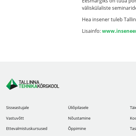
Eesmärgiks on tuua põne
väliskülaliste seminarid
Hea insener tuleb Talli
Lisainfo:
www.inseneer
Sisseastujale
Üliõpilasele
Täi
Vastuvõtt
Nõustamine
Koo
Ettevalmistuskursused
Õppimine
Tas