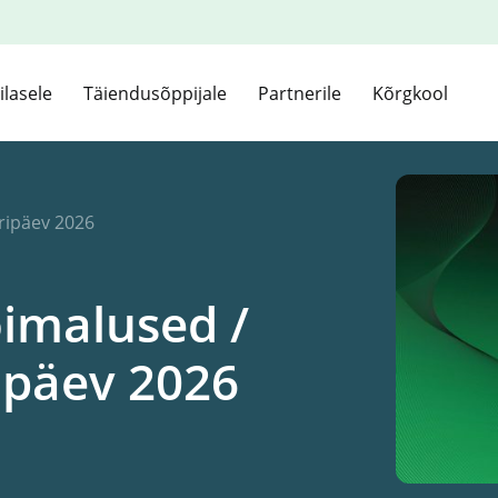
ilasele
Täiendusõppijale
Partnerile
Kõrgkool
äripäev 2026
õimalused /
ipäev 2026