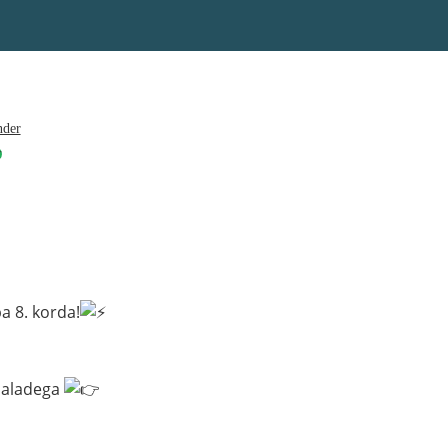
nder
a 8. korda!
rialadega