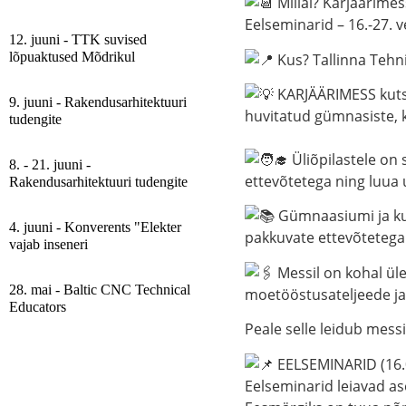
Millal?
Karjäärimess
Eelseminarid – 16.-27. 
12. juuni - TTK suvised
lõpuaktused Mõdrikul
Kus?
Tallinna Tehn
KARJÄÄRIMESS
kut
9. juuni - Rakendusarhitektuuri
huvitatud gümnasiste, ku
tudengite
Üliõpilastele on
8. - 21. juuni -
ettevõtetega ning luua 
Rakendusarhitektuuri tudengite
Gümnaasiumi ja kut
4. juuni - Konverents "Elekter
pakkuvate ettevõtetega
vajab inseneri
Messil on kohal
ül
28. mai - Baltic CNC Technical
moetööstusateljeede ja 
Educators
Peale selle leidub messi
EELSEMINARID
(16
Eelseminarid leiavad as