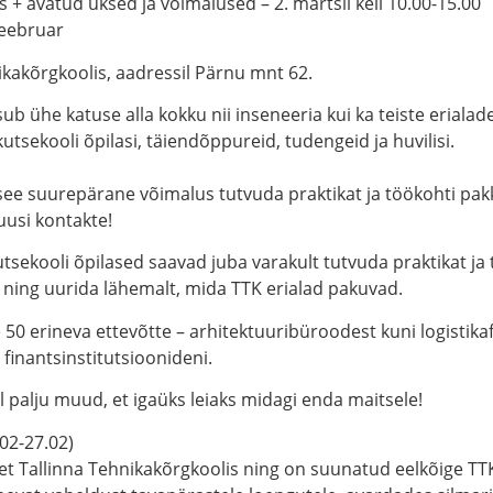
 + avatud uksed ja võimalused – 2. märtsil kell 10.00-15.00
veebruar
ikakõrgkoolis, aadressil Pärnu mnt 62.
sub ühe katuse alla kokku nii inseneeria kui ka teiste eriala
tsekooli õpilasi, täiendõppureid, tudengeid ja huvilisi.
 see suurepärane võimalus tutvuda praktikat ja töökohti pa
uusi kontakte!
sekooli õpilased saavad juba varakult tutvuda praktikat ja 
 ning uurida lähemalt, mida TTK erialad pakuvad.
e 50 erineva ettevõtte
– arhitektuuribüroodest kuni logistika
finantsinstitutsioonideni.
l palju muud, et igaüks leiaks midagi enda maitsele!
.02-27.02)
et Tallinna Tehnikakõrgkoolis ning on suunatud eelkõige TTK