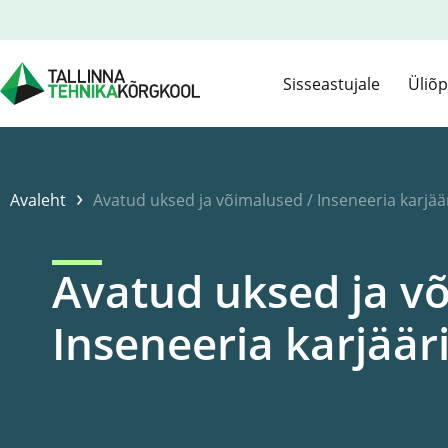
Sisseastujale
Üliõp
›
Avaleht
Avatud uksed ja võimalused / Inseneeria karjä
Avatud uksed ja v
Inseneeria karjäär