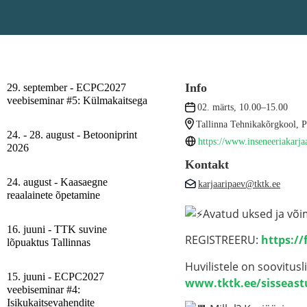
Info
29. september - ECPC2027
veebiseminar #5: Külmakaitsega
02. märts, 10.00–15.00
Tallinna Tehnikakõrgkool, P
24. - 28. august - Betooniprint
https://www.inseneeriakarja
2026
Kontakt
24. august - Kaasaegne
karjaaripaev@tktk.ee
reaalainete õpetamine
Avatud uksed ja võim
16. juuni - TTK suvine
REGISTREERU:
https:/
lõpuaktus Tallinnas
Huvilistele on soovitus
15. juuni - ECPC2027
www.tktk.ee/sisseast
veebiseminar #4:
Isikukaitsevahendite