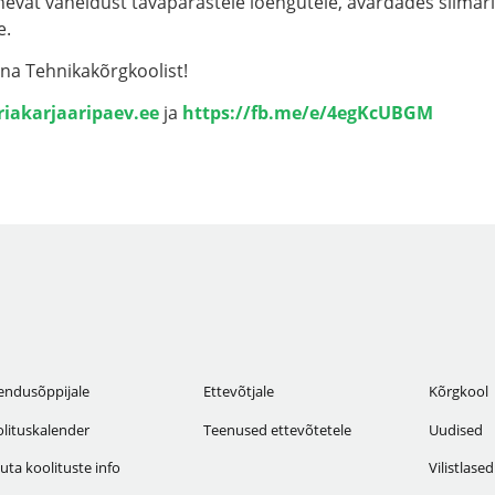
vat vaheldust tavapärastele loengutele, avardades silmarin
e.
nna Tehnikakõrgkoolist!
iakarjaaripaev.ee
ja
https://fb.me/e/4egKcUBGM
endusõppijale
Ettevõtjale
Kõrgkool
lituskalender
Teenused ettevõtetele
Uudised
uta koolituste info
Vilistlased