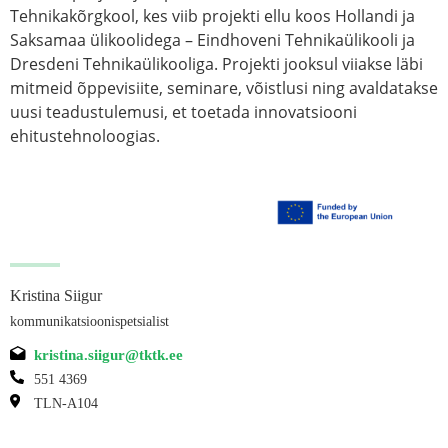
Tehnikakõrgkool, kes viib projekti ellu koos Hollandi ja
Saksamaa ülikoolidega – Eindhoveni Tehnikaülikooli ja
Dresdeni Tehnikaülikooliga. Projekti jooksul viiakse läbi
mitmeid õppevisiite, seminare, võistlusi ning avaldatakse
uusi teadustulemusi, et toetada innovatsiooni
ehitustehnoloogias.
Kristina Siigur
kommunikatsioonispetsialist
kristina.siigur@tktk.ee
551 4369
TLN-A104