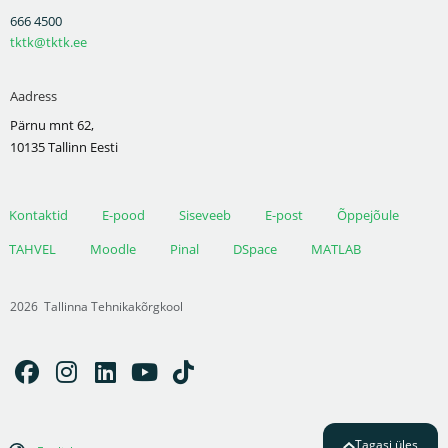
666 4500
tktk@tktk.ee
Aadress
Pärnu mnt 62,
10135 Tallinn Eesti
Kontaktid
E-pood
Siseveeb
E-post
Õppejõule
TAHVEL
Moodle
Pinal
DSpace
MATLAB
2026
Tallinna Tehnikakõrgkool
Tagasi üles