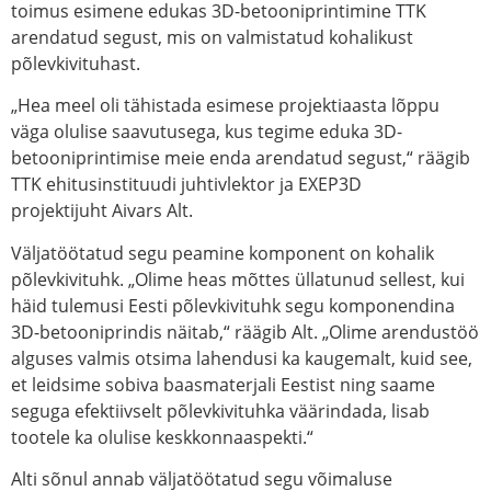
toimus esimene edukas 3D-betooniprintimine TTK
arendatud segust, mis on valmistatud kohalikust
põlevkivituhast.
„Hea meel oli tähistada esimese projektiaasta lõppu
väga olulise saavutusega, kus tegime eduka 3D-
betooniprintimise meie enda arendatud segust,“ räägib
TTK ehitusinstituudi juhtivlektor ja EXEP3D
projektijuht
Aivars Alt
.
Väljatöötatud segu peamine komponent on kohalik
põlevkivituhk. „Olime heas mõttes üllatunud sellest, kui
häid tulemusi Eesti põlevkivituhk segu komponendina
3D-betooniprindis näitab,“ räägib Alt. „Olime arendustöö
alguses valmis otsima lahendusi ka kaugemalt, kuid see,
et leidsime sobiva baasmaterjali Eestist ning saame
seguga efektiivselt põlevkivituhka väärindada, lisab
tootele ka olulise keskkonnaaspekti.“
Alti sõnul annab väljatöötatud segu võimaluse