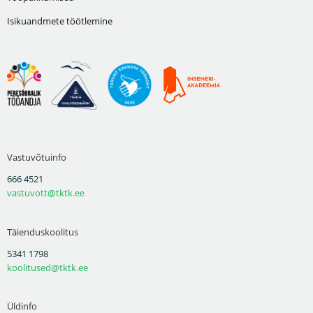
Isikuandmete töötlemine
Vastuvõtuinfo
666 4521
vastuvott@tktk.ee
Täienduskoolitus
5341 1798
koolitused@tktk.ee
Üldinfo