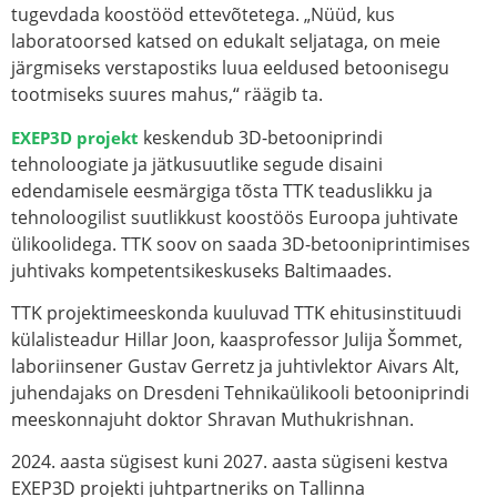
tugevdada koostööd ettevõtetega. „Nüüd, kus
laboratoorsed katsed on edukalt seljataga, on meie
järgmiseks verstapostiks luua eeldused betoonisegu
tootmiseks suures mahus,“ räägib ta.
keskendub 3D-betooniprindi
EXEP3D projekt
tehnoloogiate ja jätkusuutlike segude disaini
edendamisele eesmärgiga tõsta TTK teaduslikku ja
tehnoloogilist suutlikkust koostöös Euroopa juhtivate
ülikoolidega. TTK soov on saada 3D-betooniprintimises
juhtivaks kompetentsikeskuseks Baltimaades.
TTK projektimeeskonda kuuluvad TTK ehitusinstituudi
külalisteadur Hillar Joon, kaasprofessor Julija Šommet,
laboriinsener Gustav Gerretz ja juhtivlektor Aivars Alt,
juhendajaks on Dresdeni Tehnikaülikooli betooniprindi
meeskonnajuht doktor Shravan Muthukrishnan.
2024. aasta sügisest kuni 2027. aasta sügiseni kestva
EXEP3D projekti juhtpartneriks on Tallinna