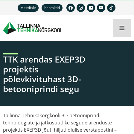
Meediale
Kontaktid
TTK arendas EXEP3D
projektis
põlevkivituhast 3D-
betooniprindi segu
Tallinna Tehnikakõrgkooli 3D-betooniprindi
tehnoloogiate ja jätkusuutlike segude arenduste
projektis EXEP3D jõuti hiljuti olulise verstapostini –