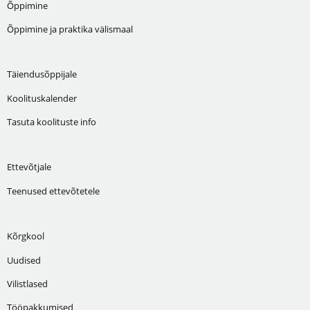
Õppimine
Õppimine ja praktika välismaal
Täiendusõppijale
Koolituskalender
Tasuta koolituste info
Ettevõtjale
Teenused ettevõtetele
Kõrgkool
Uudised
Vilistlased
Tööpakkumised