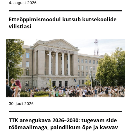
4. august 2026
Etteõppimismoodul kutsub kutsekoolide
vilistlasi
30. juuli 2026
TTK arengukava 2026–2030: tugevam side
töömaailmaga, paindlikum õpe ja kasvav