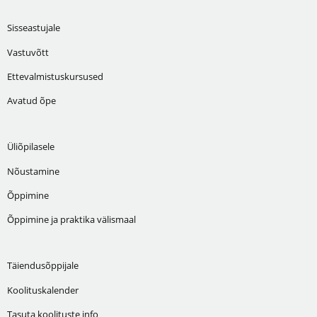
Sisseastujale
Vastuvõtt
Ettevalmistuskursused
Avatud õpe
Üliõpilasele
Nõustamine
Õppimine
Õppimine ja praktika välismaal
Täiendusõppijale
Koolituskalender
Tasuta koolituste info