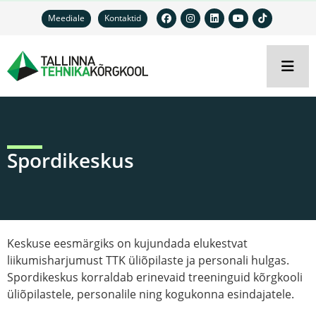
Meediale
Kontaktid
Spordikeskus
Keskuse eesmärgiks on kujundada elukestvat
liikumisharjumust TTK üliõpilaste ja personali hulgas.
Spordikeskus korraldab erinevaid treeninguid kõrgkooli
üliõpilastele, personalile ning kogukonna esindajatele.