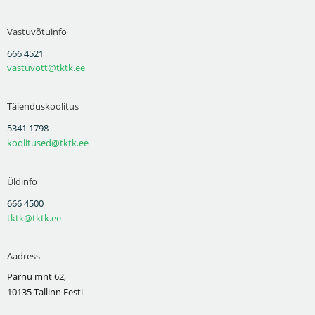
Vastuvõtuinfo
666 4521
vastuvott@tktk.ee
Täienduskoolitus
5341 1798
koolitused@tktk.ee
Üldinfo
666 4500
tktk@tktk.ee
Aadress
Pärnu mnt 62,
10135 Tallinn Eesti