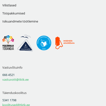
Vilistlased
Tööpakkumised
Isikuandmete töötlemine
Vastuvõtuinfo
666 4521
vastuvott@tktk.ee
Täienduskoolitus
5341 1798
koolitused@tktk.ee