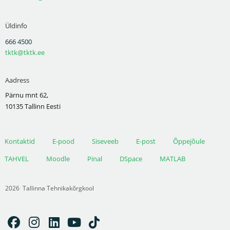
Üldinfo
666 4500
tktk@tktk.ee
Aadress
Pärnu mnt 62,
10135 Tallinn Eesti
Kontaktid
E-pood
Siseveeb
E-post
Õppejõule
TAHVEL
Moodle
Pinal
DSpace
MATLAB
2026
Tallinna Tehnikakõrgkool