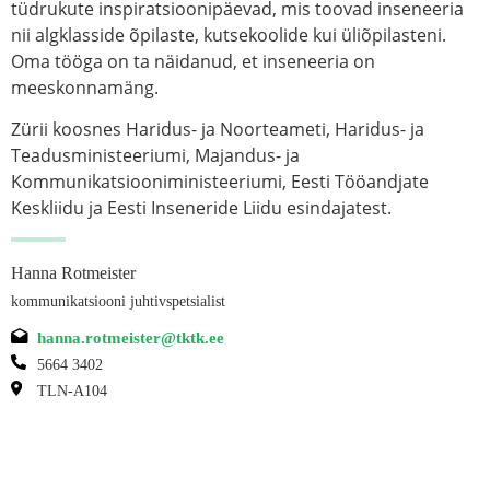
tüdrukute inspiratsioonipäevad, mis toovad inseneeria
nii algklasside õpilaste, kutsekoolide kui üliõpilasteni.
Oma tööga on ta näidanud, et inseneeria on
meeskonnamäng.
Zürii koosnes Haridus- ja Noorteameti, Haridus- ja
Teadusministeeriumi, Majandus- ja
Kommunikatsiooniministeeriumi, Eesti Tööandjate
Keskliidu ja Eesti Inseneride Liidu esindajatest.
Hanna Rotmeister
kommunikatsiooni juhtivspetsialist
hanna.rotmeister@tktk.ee
5664 3402
TLN-A104