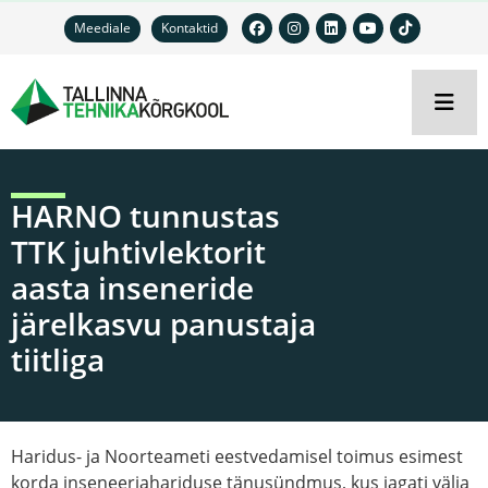
Meediale
Kontaktid
HARNO tunnustas
TTK juhtivlektorit
aasta inseneride
järelkasvu panustaja
tiitliga
Haridus- ja Noorteameti eestvedamisel toimus esimest
korda inseneeriahariduse tänusündmus, kus jagati välja