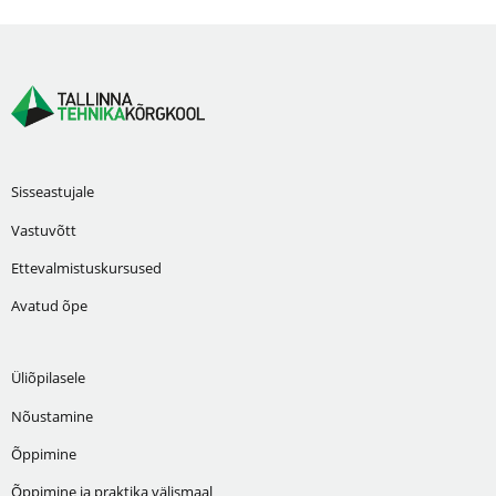
Sisseastujale
Vastuvõtt
Ettevalmistuskursused
Avatud õpe
Üliõpilasele
Nõustamine
Õppimine
Õppimine ja praktika välismaal