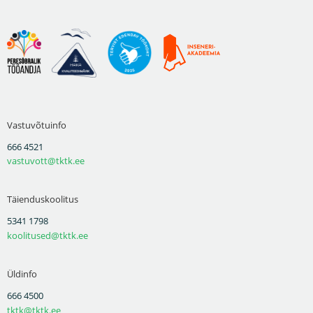
Vastuvõtuinfo
666 4521
vastuvott@tktk.ee
Täienduskoolitus
5341 1798
koolitused@tktk.ee
Üldinfo
666 4500
tktk@tktk.ee