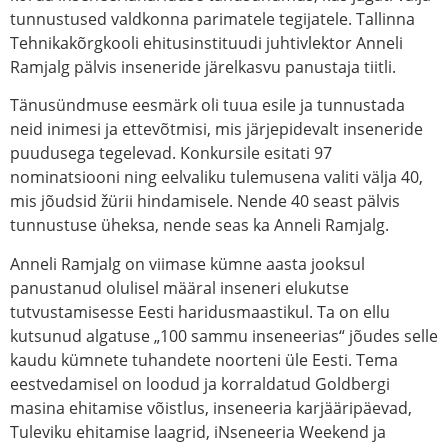
tunnustused valdkonna parimatele tegijatele. Tallinna
Tehnikakõrgkooli ehitusinstituudi juhtivlektor Anneli
Ramjalg pälvis inseneride järelkasvu panustaja tiitli.
Tänusündmuse eesmärk oli tuua esile ja tunnustada
neid inimesi ja ettevõtmisi, mis järjepidevalt inseneride
puudusega tegelevad. Konkursile esitati 97
nominatsiooni ning eelvaliku tulemusena valiti välja 40,
mis jõudsid žürii hindamisele. Nende 40 seast pälvis
tunnustuse üheksa, nende seas ka Anneli Ramjalg.
Anneli Ramjalg on viimase kümne aasta jooksul
panustanud olulisel määral inseneri elukutse
tutvustamisesse Eesti haridusmaastikul. Ta on ellu
kutsunud algatuse „100 sammu inseneerias“ jõudes selle
kaudu kümnete tuhandete noorteni üle Eesti. Tema
eestvedamisel on loodud ja korraldatud Goldbergi
masina ehitamise võistlus, inseneeria karjääripäevad,
Tuleviku ehitamise laagrid, iNseneeria Weekend ja