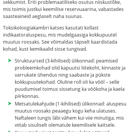
sekkumist. Eriti problemaatiliseks osutus niiskustõke,
mis toimis justkui keemilise reservuaarina, vabastades
saasteaineid aeglaselt naha suunas.
Toksikoloogiakambri katses kasutati kollast
indikaatoraluspesu, mis mudelgaasiga kokkupuutel
muutus roosaks. See võimaldas täpselt kaardistada
kohad, kust kemikaalid sisse tungivad.
Struktuursed (3-kihilised) ülikonnad:
peamised
probleemkohad olid kapuutsi liitekoht, kinnaste ja
varrukate ühendus ning saabaste ja pükste
kokkupuutekohad. Oluline roll oli ka vööl – selle
puudumisel toimus sissetung ka vöökoha ja kaela
piirkonnas.
Metsatulekahjude (1-kihilised) ülikonnad:
aluspesu
muutus roosaks peaaegu kogu keha ulatuses.
Naftaleen tungis läbi vähem kui viie minutiga, mis
viitab sisuliselt olematule keemilisele kaitsele.