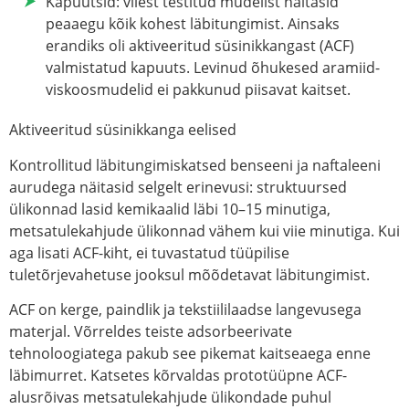
Kapuutsid:
viiest testitud mudelist näitasid
peaaegu kõik kohest läbitungimist. Ainsaks
erandiks oli aktiveeritud süsinikkangast (ACF)
valmistatud kapuuts. Levinud õhukesed aramiid-
viskoosmudelid ei pakkunud piisavat kaitset.
Aktiveeritud süsinikkanga eelised
Kontrollitud läbitungimiskatsed benseeni ja naftaleeni
aurudega näitasid selgelt erinevusi: struktuursed
ülikonnad lasid kemikaalid läbi 10–15 minutiga,
metsatulekahjude ülikonnad vähem kui viie minutiga. Kui
aga lisati ACF-kiht, ei tuvastatud tüüpilise
tuletõrjevahetuse jooksul mõõdetavat läbitungimist.
ACF on kerge, paindlik ja tekstiililaadse langevusega
materjal. Võrreldes teiste adsorbeerivate
tehnoloogiatega pakub see pikemat kaitseaega enne
läbimurret. Katsetes kõrvaldas prototüüpne ACF-
alusrõivas metsatulekahjude ülikondade puhul