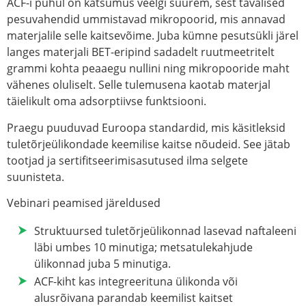
ACF-i puhul on katsumus veelgi suurem, sest tavalised
pesuvahendid ummistavad mikropoorid, mis annavad
materjalile selle kaitsevõime. Juba kümne pesutsükli järel
langes materjali BET-eripind sadadelt ruutmeetritelt
grammi kohta peaaegu nullini ning mikropooride maht
vähenes oluliselt. Selle tulemusena kaotab materjal
täielikult oma adsorptiivse funktsiooni.
Praegu puuduvad Euroopa standardid, mis käsitleksid
tuletõrjeülikondade keemilise kaitse nõudeid. See jätab
tootjad ja sertifitseerimisasutused ilma selgete
suunisteta.
Vebinari peamised järeldused
Struktuursed tuletõrjeülikonnad lasevad naftaleeni
läbi umbes 10 minutiga; metsatulekahjude
ülikonnad juba 5 minutiga.
ACF-kiht kas integreerituna ülikonda või
alusrõivana parandab keemilist kaitset