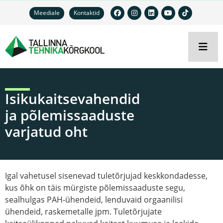
Meediale
Kontaktid
Isikukaitsevahendid
ja põlemissaaduste
varjatud oht
Igal vahetusel sisenevad tuletõrjujad keskkondadesse,
kus õhk on täis mürgiste põlemissaaduste segu,
sealhulgas PAH-ühendeid, lenduvaid orgaanilisi
ühendeid, raskemetalle jpm. Tuletõrjujate