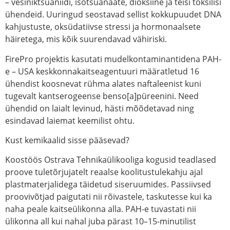
– vesiniktsüaniidi, isotsüanaate, dioksiine ja teisi toksilisi
ühendeid. Uuringud seostavad sellist kokkupuudet DNA
kahjustuste, oksüdatiivse stressi ja hormonaalsete
häiretega, mis kõik suurendavad vähiriski.
FirePro projektis kasutati mudelkontaminantidena PAH-
e – USA keskkonnakaitseagentuuri määratletud 16
ühendist koosnevat rühma alates naftaleenist kuni
tugevalt kantserogeense benso[a]püreenini. Need
ühendid on laialt levinud, hästi mõõdetavad ning
esindavad laiemat keemilist ohtu.
Kust kemikaalid sisse pääsevad?
Koostöös Ostrava Tehnikaülikooliga kogusid teadlased
proove tuletõrjujatelt reaalse koolitustulekahju ajal
plastmaterjalidega täidetud siseruumides. Passiivsed
proovivõtjad paigutati nii rõivastele, taskutesse kui ka
naha peale kaitseülikonna alla. PAH-e tuvastati nii
ülikonna all kui nahal juba pärast 10–15-minutilist