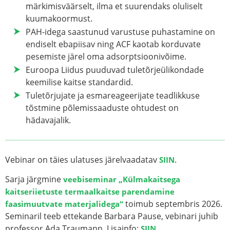
märkimisväärselt, ilma et suurendaks oluliselt
kuumakoormust.
PAH-idega saastunud varustuse puhastamine on
endiselt ebapiisav ning ACF kaotab korduvate
pesemiste järel oma adsorptsioonivõime.
Euroopa Liidus puuduvad tuletõrjeülikondade
keemilise kaitse standardid.
Tuletõrjujate ja esmareageerijate teadlikkuse
tõstmine põlemissaaduste ohtudest on
hädavajalik.
Vebinar on täies ulatuses järelvaadatav
.
SIIN
Sarja järgmine
veebiseminar „Külmakaitsega
kaitseriietuste termaalkaitse parendamine
toimub septembris 2026.
faasimuutvate materjalidega“
Seminaril teeb ettekande Barbara Pause, vebinari juhib
professor Ada Traumann. Lisainfo:
.
SIIN