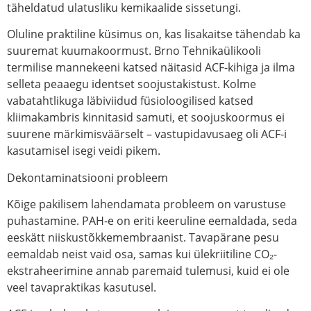
täheldatud ulatusliku kemikaalide sissetungi.
Oluline praktiline küsimus on, kas lisakaitse tähendab ka
suuremat kuumakoormust. Brno Tehnikaülikooli
termilise mannekeeni katsed näitasid ACF-kihiga ja ilma
selleta peaaegu identset soojustakistust. Kolme
vabatahtlikuga läbiviidud füsioloogilised katsed
kliimakambris kinnitasid samuti, et soojuskoormus ei
suurene märkimisväärselt – vastupidavusaeg oli ACF-i
kasutamisel isegi veidi pikem.
Dekontaminatsiooni probleem
Kõige pakilisem lahendamata probleem on varustuse
puhastamine. PAH-e on eriti keeruline eemaldada, seda
eeskätt niiskustõkkemembraanist. Tavapärane pesu
eemaldab neist vaid osa, samas kui ülekriitiline CO₂-
ekstraheerimine annab paremaid tulemusi, kuid ei ole
veel tavapraktikas kasutusel.