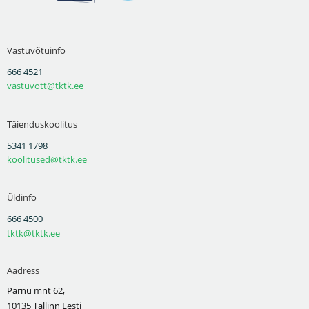
Vastuvõtuinfo
666 4521
vastuvott@tktk.ee
Täienduskoolitus
5341 1798
koolitused@tktk.ee
Üldinfo
666 4500
tktk@tktk.ee
Aadress
Pärnu mnt 62,
10135 Tallinn Eesti