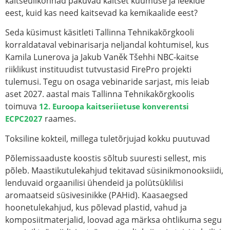
kaitseülikonnad pakuvad kaitset kuumuse ja leekide
eest, kuid kas need kaitsevad ka kemikaalide eest?
Seda küsimust käsitleti Tallinna Tehnikakõrgkooli
korraldataval vebinarisarja neljandal kohtumisel, kus
Kamila Lunerova
ja
Jakub Vaněk
Tšehhi NBC-kaitse
riiklikust instituudist tutvustasid FirePro projekti
tulemusi. Tegu on osaga vebinaride sarjast, mis leiab
aset 2027. aastal mais Tallinna Tehnikakõrgkoolis
toimuva
12. Euroopa kaitseriietuse konverentsi
raames.
ECPC2027
Toksiline kokteil, millega tuletõrjujad kokku puutuvad
Põlemissaaduste koostis sõltub suuresti sellest, mis
põleb. Maastikutulekahjud tekitavad süsinikmonooksiidi,
lenduvaid orgaanilisi ühendeid ja polütsüklilisi
aromaatseid süsivesinikke (PAHid). Kaasaegsed
hoonetulekahjud, kus põlevad plastid, vahud ja
komposiitmaterjalid, loovad aga märksa ohtlikuma segu