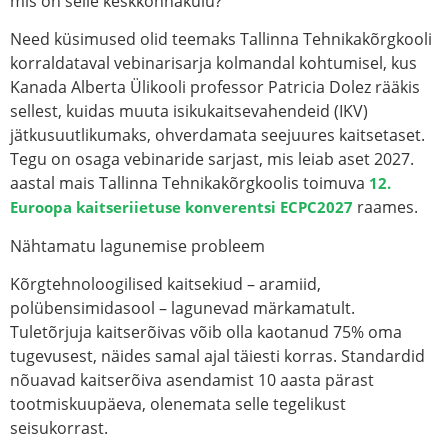
mis on selle keskkonnakulu?
Need küsimused olid teemaks Tallinna Tehnikakõrgkooli
korraldataval vebinarisarja kolmandal kohtumisel, kus
Kanada
Alberta Ülikooli professor Patricia Dolez
rääkis
sellest, kuidas muuta isikukaitsevahendeid (IKV)
jätkusuutlikumaks, ohverdamata seejuures kaitsetaset.
Tegu on osaga vebinaride sarjast, mis leiab aset 2027.
aastal mais Tallinna Tehnikakõrgkoolis toimuva
12.
raames.
Euroopa kaitseriietuse konverentsi ECPC2027
Nähtamatu lagunemise probleem
Kõrgtehnoloogilised kaitsekiud – aramiid,
polübensimidasool – lagunevad märkamatult.
Tuletõrjuja kaitserõivas võib olla kaotanud 75% oma
tugevusest, näides samal ajal täiesti korras. Standardid
nõuavad kaitserõiva asendamist 10 aasta pärast
tootmiskuupäeva, olenemata selle tegelikust
seisukorrast.