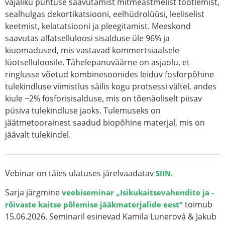
vajaliku puhtuse saavutamist mitmeastmelist töötlemist,
sealhulgas dekortikatsiooni, eelhüdrolüüsi, leeliselist
keetmist, kelatatsiooni ja pleegitamist. Meeskond
saavutas alfatselluloosi sisalduse üle 96% ja
kiuomadused, mis vastavad kommertsiaalsele
lüotselluloosile. Tähelepanuväärne on asjaolu, et
ringlusse võetud kombinesoonides leiduv fosforpõhine
tulekindluse viimistlus säilis kogu protsessi vältel, andes
kiule ~2% fosforisisalduse, mis on tõenäoliselt piisav
püsiva tulekindluse jaoks. Tulemuseks on
jäätmetoorainest saadud biopõhine materjal, mis on
jäävalt tulekindel.
Vebinar on täies ulatuses järelvaadatav
.
SIIN
Sarja järgmine
veebiseminar „Isikukaitsevahendite ja -
toimub
rõivaste kaitse põlemise jääkmaterjalide eest“
15.06.2026. Seminaril esinevad Kamila Lunerová & Jakub