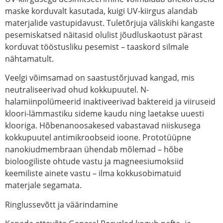
maske korduvalt kasutada, kuigi UV-kiirgus alandab
materjalide vastupidavust. Tuletõrjuja väliskihi kangaste
pesemiskatsed näitasid olulist jõudluskaotust pärast
korduvat tööstusliku pesemist – taaskord silmale
nähtamatult.
Veelgi võimsamad on
saastustõrjuvad kangad
, mis
neutraliseerivad ohud kokkupuutel. N-
halamiinpolümeerid inaktiveerivad baktereid ja viiruseid
kloori-lämmastiku sideme kaudu ning laetakse uuesti
klooriga. Hõbenanoosakesed vabastavad niiskusega
kokkupuutel antimikroobseid ioone. Prototüüpne
nanokiudmembraan ühendab mõlemad – hõbe
bioloogiliste ohtude vastu ja magneesiumoksiid
keemiliste ainete vastu – ilma kokkusobimatuid
materjale segamata.
Ringlussevõtt ja väärindamine