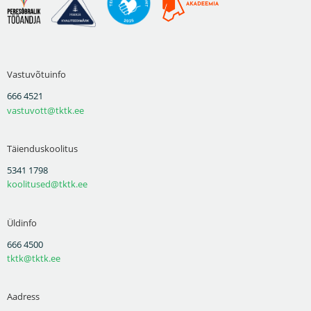
Vastuvõtuinfo
666 4521
vastuvott@tktk.ee
Täienduskoolitus
5341 1798
koolitused@tktk.ee
Üldinfo
666 4500
tktk@tktk.ee
Aadress