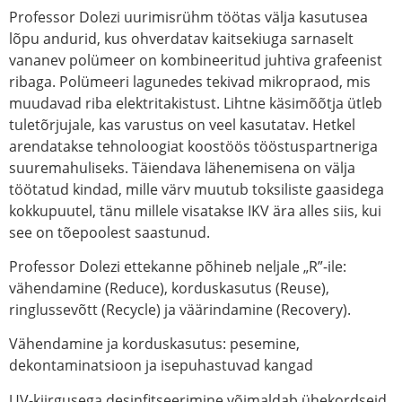
Professor Dolezi uurimisrühm töötas välja kasutusea
lõpu andurid, kus ohverdatav kaitsekiuga sarnaselt
vananev polümeer on kombineeritud juhtiva grafeenist
ribaga. Polümeeri lagunedes tekivad mikropraod, mis
muudavad riba elektritakistust. Lihtne käsimõõtja ütleb
tuletõrjujale, kas varustus on veel kasutatav. Hetkel
arendatakse tehnoloogiat koostöös tööstuspartneriga
suuremahuliseks. Täiendava lähenemisena on välja
töötatud kindad, mille värv muutub toksiliste gaasidega
kokkupuutel, tänu millele visatakse IKV ära alles siis, kui
see on tõepoolest saastunud.
Professor Dolezi ettekanne põhineb neljale „R”-ile:
vähendamine (Reduce), korduskasutus (Reuse),
ringlussevõtt (Recycle) ja väärindamine (Recovery).
Vähendamine ja korduskasutus: pesemine,
dekontaminatsioon ja isepuhastuvad kangad
UV-kiirgusega desinfitseerimine võimaldab ühekordseid