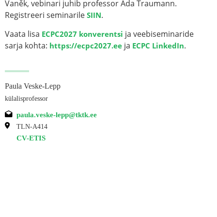
Vaněk, vebinari juhib professor Ada Traumann.
Registreeri seminarile
.
SIIN
Vaata lisa
ja veebiseminaride
ECPC2027 konverentsi
sarja kohta:
ja
.
https://ecpc2027.ee
ECPC LinkedIn
Paula Veske-Lepp
külalisprofessor
paula.veske-lepp@tktk.ee
TLN-A414
CV-ETIS