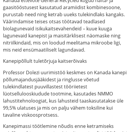
Kanada ettevõte General Recycled kogub nafta- ja
gaasitööstusest kasutatud aramiidist kombinesoone,
purustab need ning ketrab uueks tulekindlaks kangaks.
Väärindamise teises otsas töötavad teadlased
biolagunevaid isikukaitsevahendeid – kuue kuuga
lagunevaid kanepist ja maisitärklisest näomaske ning
nitriilkindaid, mis on loodud meelitama mikroobe ligi,
mis neid ensümaatiliselt lagundavad.
Kanepipõllult tuletõrjuja kaitserõivaks
Professor Dolezi uurimistöö keskmes on Kanada kanepi
põllumajandusjääkidest ja ringlusse võetud
tulekindlatest puuvillastest tööriietest
lüotsellulooskiudude
tootmine, kasutades NMMO
lahustitehnoloogiat, kus lahusteid taaskasutatakse üle
99,5% ulatuses ja mis on palju vähem toksiline kui
tavaline viskoosprotsess.
Kanepimassi töötlemine nõudis enne ketramiseks