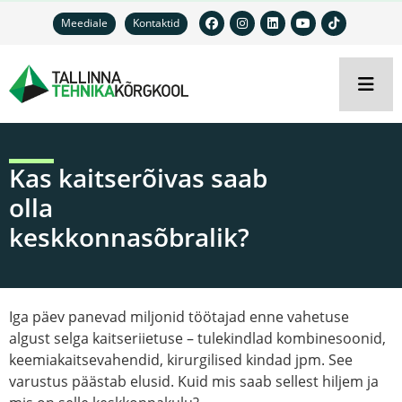
Meediale
Kontaktid
Kas kaitserõivas saab
olla
keskkonnasõbralik?
Iga päev panevad miljonid töötajad enne vahetuse
algust selga kaitseriietuse – tulekindlad kombinesoonid,
keemiakaitsevahendid, kirurgilised kindad jpm. See
varustus päästab elusid. Kuid mis saab sellest hiljem ja