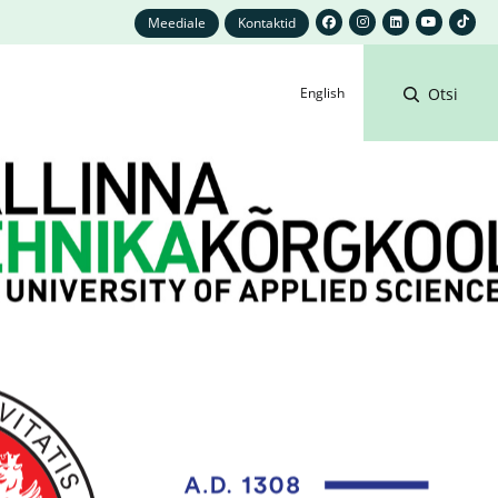
Meediale
Kontaktid
English
Otsi