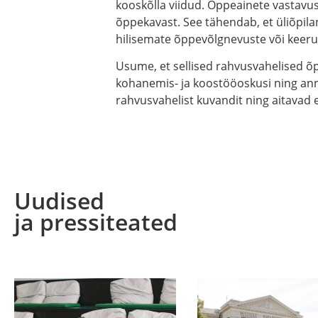
kooskõlla viidud. Õppeainete vastavu
õppekavast. See tähendab, et üliõpi
hilisemate õppevõlgnevuste või keeru
Usume, et sellised rahvusvahelised õ
kohanemis- ja koostööoskusi ning ann
rahvusvahelist kuvandit ning aitavad e
Uudised
ja pressiteated