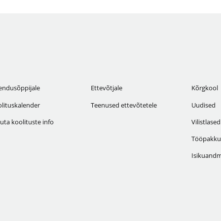
endusõppijale
Ettevõtjale
Kõrgkool
lituskalender
Teenused ettevõtetele
Uudised
uta koolituste info
Vilistlased
Tööpakku
Isikuandm