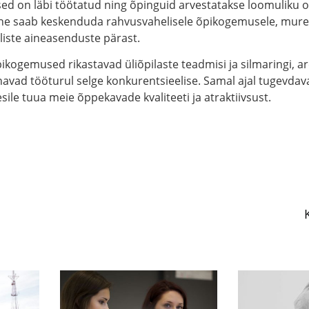
sed on läbi töötatud ning õpinguid arvestatakse loomuliku 
lane saab keskenduda rahvusvahelisele õpikogemusele, mur
liste aineasenduste pärast.
pikogemused rikastavad üliõpilaste teadmisi ja silmaringi, 
avad tööturul selge konkurentsieelise. Samal ajal tugevda
sile tuua meie õppekavade kvaliteeti ja atraktiivsust.