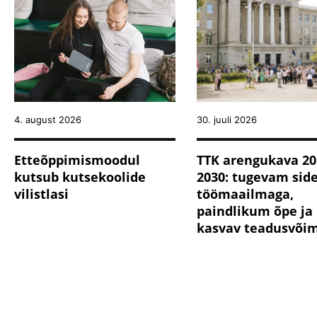
4. august 2026
30. juuli 2026
Etteõppimismoodul
TTK arengukava 20
kutsub kutsekoolide
2030: tugevam sid
vilistlasi
töömaailmaga,
paindlikum õpe ja
kasvav teadusvõi