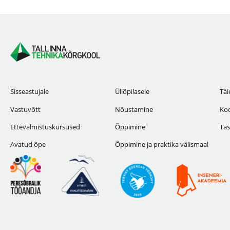
Sisseastujale
Üliõpilasele
Täi
Vastuvõtt
Nõustamine
Koo
Ettevalmistuskursused
Õppimine
Tas
Avatud õpe
Õppimine ja praktika välismaal