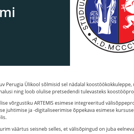
mmi
asuv Perugia Ülikool sõlmisid sel nädalal koostöökokkuleppe
malusi ning loob olulise pretsedendi tulevasteks koostööpro
elise võrgustiku ARTEMIS esimese integreeritud välisõppep
e juhtimise ja -digitaliseerimise õppekava esimese kursuse 
is.
rim väärtus seisneb selles, et välisõpingud on juba eelnev