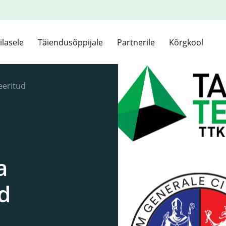
ilasele
Täiendusõppijale
Partnerile
Kõrgkool
eeritud
a
id