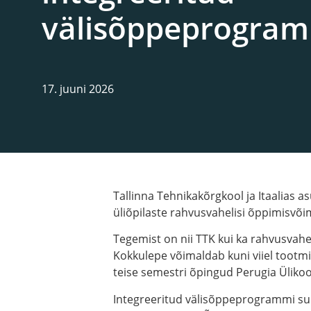
välisõppeprogra
17. juuni 2026
Tallinna Tehnikakõrgkool ja Itaalias 
üliõpilaste rahvusvahelisi õppimisvõi
Tegemist on nii TTK kui ka rahvusvah
Kokkulepe võimaldab kuni viiel tootmis
teise semestri õpingud Perugia Ülikool
Integreeritud välisõppeprogrammi suu