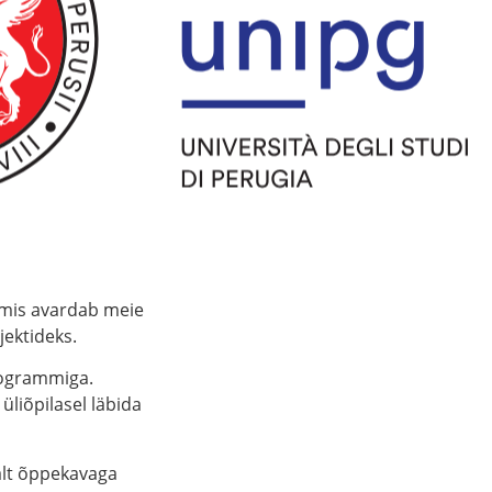
, mis avardab meie
jektideks.
rogrammiga.
üliõpilasel läbida
alt õppekavaga