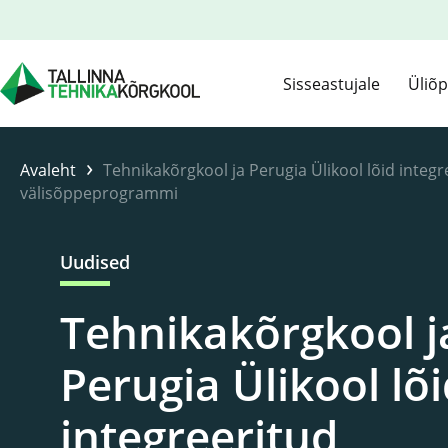
Sisseastujale
Üliõp
›
Avaleht
Tehnikakõrgkool ja Perugia Ülikool lõid integr
välisõppeprogrammi
Uudised
Tehnikakõrgkool j
Perugia Ülikool lõ
integreeritud