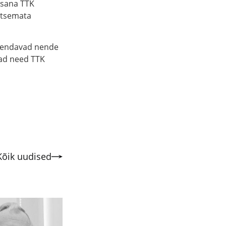
osana TTK
etsemata
arendavad nende
vad need TTK
Kõik uudised