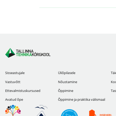
Sisseastujale
Üliõpilasele
Täi
Vastuvõtt
Nõustamine
Koo
Ettevalmistuskursused
Õppimine
Tas
Avatud õpe
Õppimine ja praktika välismaal