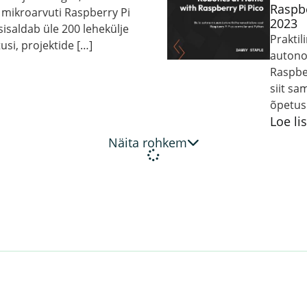
Raspbe
mikroarvuti Raspberry Pi
2023
isaldab üle 200 lehekülje
Praktil
usi, projektide […]
autono
Raspber
siit sa
õpetusi
Loe li
Näita rohkem