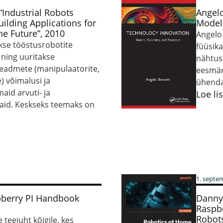
 “Industrial Robots
Angel
ilding Applications for
Model
the Future”, 2010
Angelo
kse tööstusrobotite
füüsika
ning uuritakse
nähtus
eadmete (manipulaatorite,
eesmär
) võimalusi ja
ühenda
aid arvuti- ja
Loe li
aid. Keskseks teemaks on
1. septe
spberry PI Handbook
Danny
Raspbe
Robots
e teejuht kõigile, kes