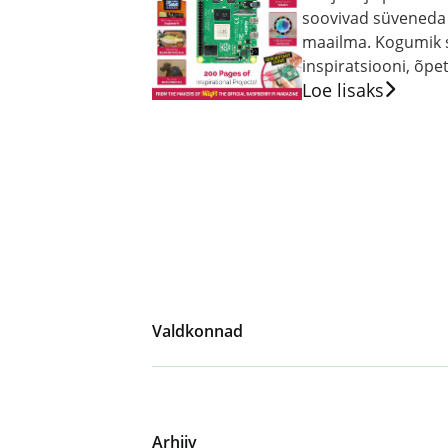
soovivad süveneda 
maailma. Kogumik s
inspiratsiooni, õpet
Loe lisaks
Valdkonnad
Arhiiv