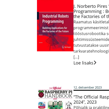
J. Norberto Pires
Programming : Bu
the Factories of 
Raamatus käsitleta
programmeerimist 
tööstusrobootika s
juhtimissüsteemide
tutvustatakse uusim
tarkvaratehnoloogi
[…]
Loe lisaks
12. detsember 2023
“The Official Ra
2024”, 2023
Põhjalik ja praktilin