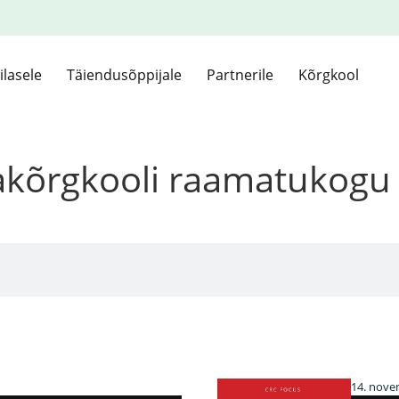
ilasele
Täiendusõppijale
Partnerile
Kõrgkool
kakõrgkooli raamatukogu
14. nove