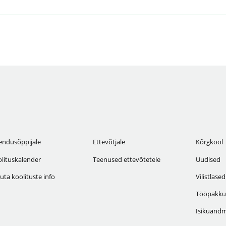
endusõppijale
Ettevõtjale
Kõrgkool
lituskalender
Teenused ettevõtetele
Uudised
uta koolituste info
Vilistlased
Tööpakku
Isikuandm