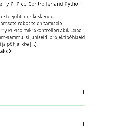
rry Pi Pico Controller and Python“,
ine teejuht, mis keskendub
omsete robotite ehitamisele
ry Pi Pico mikrokontrolleri abil. Leiad
mm-sammulisi juhiseid, projektipõhiseid
 ja põhjalikke […]
saks