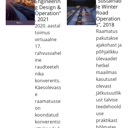
“Sustainab
Engineerin
le Winter
g Design &
Road
Operation”
Operation
, 2021
s”, 2018
2020. aastal
Raamatus
toimus
pakutakse
virtuaalne
ajakohast ja
17.
põhjalikku
rahvusvahel
ülevaadet
ine
hetkel
raudteeteh
maailmas
nika
kasutusel
konverents.
olevast
Käesolevass
jätkusuutlik
e
ust talvise
raamatusse
teedehoold
on
use
koondatud
praktikast
konverentsi
hõlmates