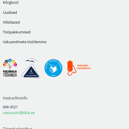
Kõrgkool
Uudised
Vilistlased
Tööpakkumised
Isikuandmete töötlemine
Vastuvõtuinfo
666 4521
vastuvott@tktk.ee
Täienduskoolitus