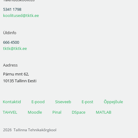
5341 1798
koolitused@tktk.ee
Üldinfo
666 4500
tktk@tktk.ee
Aadress
Pärnu mnt 62,
10135 Tallinn Eesti
Kontaktid
E-pood
Siseveeb
E-post
Õppejõule
TAHVEL
Moodle
Pinal
DSpace
MATLAB
2026
Tallinna Tehnikakõrgkool