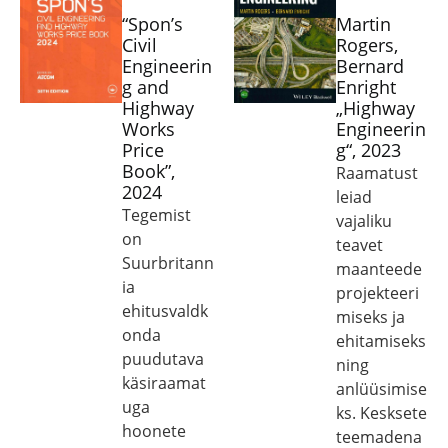
“Spon’s
Martin
Civil
Rogers,
Engineerin
Bernard
g and
Enright
Highway
„Highway
Works
Engineerin
Price
g“, 2023
Book”,
Raamatust
2024
leiad
Tegemist
vajaliku
on
teavet
Suurbritann
maanteede
ia
projekteeri
ehitusvaldk
miseks ja
onda
ehitamiseks
puudutava
ning
käsiraamat
anlüüsimise
uga
ks. Kesksete
hoonete
teemadena