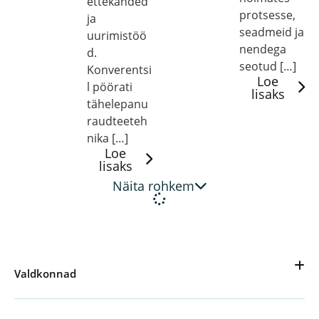
ettekanded
protsesse,
ja
seadmeid ja
uurimistöö
nendega
d.
seotud […]
Konverentsi
Loe
l pöörati
lisaks
tähelepanu
raudteeteh
nika […]
Loe
lisaks
Näita rohkem
Valdkonnad