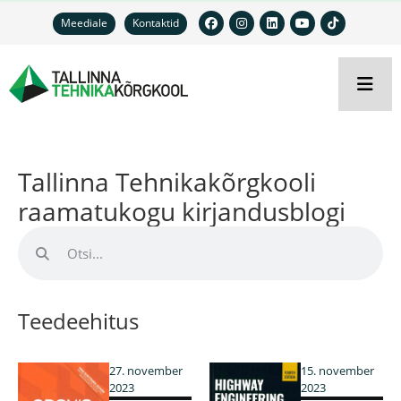
Meediale
Kontaktid
Tallinna Tehnikakõrgkooli
raamatukogu kirjandusblogi
Teedeehitus
27. november
15. november
2023
2023