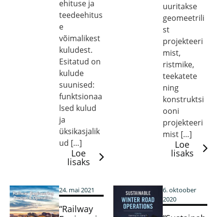
ehituse ja
uuritakse
teedeehitus
geomeetrili
e
st
võimalikest
projekteeri
kuludest.
mist,
Esitatud on
ristmike,
kulude
teekatete
suunised:
ning
funktsionaa
konstruktsi
lsed kulud
ooni
ja
projekteeri
üksikasjalik
mist […]
ud […]
Loe
Loe
lisaks
lisaks
24. mai 2021
6. oktoober
2020
“Railway