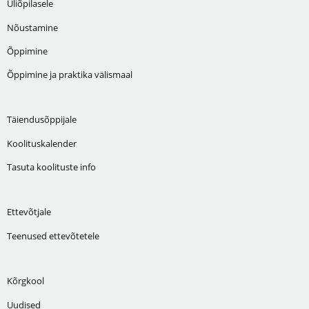
Üliõpilasele
Nõustamine
Õppimine
Õppimine ja praktika välismaal
Täiendusõppijale
Koolituskalender
Tasuta koolituste info
Ettevõtjale
Teenused ettevõtetele
Kõrgkool
Uudised