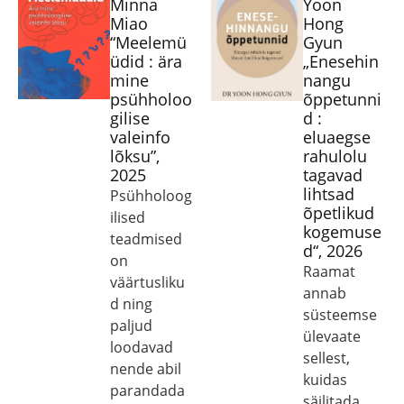
Minna
Yoon
Miao
Hong
“Meelemü
Gyun
üdid : ära
„Enesehin
mine
nangu
psühholoo
õppetunni
gilise
d :
valeinfo
eluaegse
lõksu”,
rahulolu
2025
tagavad
lihtsad
Psühholoog
õpetlikud
ilised
kogemuse
teadmised
d“, 2026
on
Raamat
väärtusliku
annab
d ning
süsteemse
paljud
ülevaate
loodavad
sellest,
nende abil
kuidas
parandada
säilitada