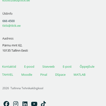
koolitused@tktk.ee
Üldinfo
666 4500
tktk@tktk.ee
Aadress
Pärnu mnt 62,
10135 Tallinn Eesti
Kontaktid
E-pood
Siseveeb
E-post
Õppejõule
TAHVEL
Moodle
Pinal
DSpace
MATLAB
2026
Tallinna Tehnikakõrgkool