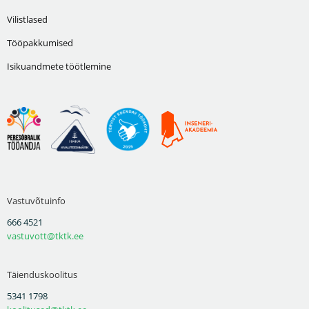
Vilistlased
Tööpakkumised
Isikuandmete töötlemine
Vastuvõtuinfo
666 4521
vastuvott@tktk.ee
Täienduskoolitus
5341 1798