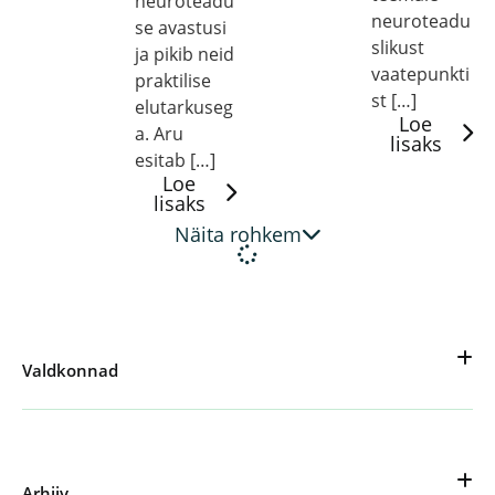
neuroteadu
neuroteadu
se avastusi
slikust
ja pikib neid
vaatepunkti
praktilise
st […]
elutarkuseg
Loe
a. Aru
lisaks
esitab […]
Loe
lisaks
Näita rohkem
Valdkonnad
Arhiiv