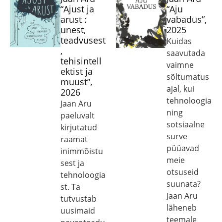
“Ajust ja
“Aju
arust :
vabadus”,
unest,
2025
teadvusest
Kuidas
,
saavutada
tehisintell
vaimne
ektist ja
sõltumatus
muust”,
ajal, kui
2026
tehnoloogia
Jaan Aru
ning
paeluvalt
sotsiaalne
kirjutatud
surve
raamat
püüavad
inimmõistu
meie
sest ja
otsuseid
tehnoloogia
suunata?
st. Ta
Jaan Aru
tutvustab
läheneb
uusimaid
teemale