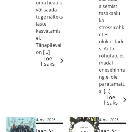
oma heaolu
sisemist
või saada
tasakaalu
tuge näiteks
ka
laste
stressirohk
kasvatamis
etes
el.
olukordade
Tänapäeval
s. Autor
on […]
rõhutab, et
Loe
madal
lisaks
enesehinna
ng ei ole
paratamatu
s, […]
Loe
lisaks
4. mai 2026
4. mai 2026
Jaan Aru
Jaan Aru