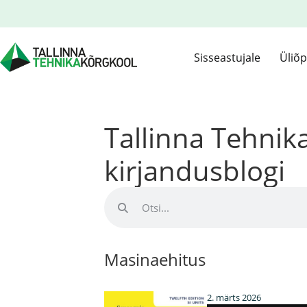
Sisseastujale
Üliõp
Tallinna Tehni
kirjandusblogi
Masinaehitus
2. märts 2026