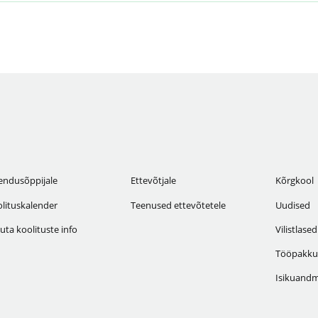
endusõppijale
Ettevõtjale
Kõrgkool
lituskalender
Teenused ettevõtetele
Uudised
uta koolituste info
Vilistlased
Tööpakku
Isikuandm