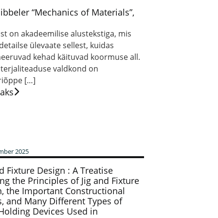
Hibbeler “Mechanics of Materials”,
st on akadeemilise alustekstiga, mis
etailse ülevaate sellest, kuidas
eeruvad kehad käituvad koormuse all.
terjaliteaduse valdkond on
riõppe […]
saks
mber 2025
nd Fixture Design : A Treatise
ng the Principles of Jig and Fixture
, the Important Constructional
s, and Many Different Types of
Holding Devices Used in