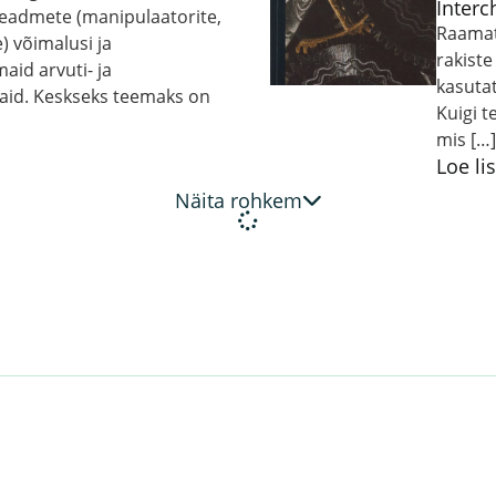
Interc
eadmete (manipulaatorite,
Raamat
) võimalusi ja
rakiste
aid arvuti- ja
kasuta
aid. Keskseks teemaks on
Kuigi t
mis […
Loe li
Näita rohkem