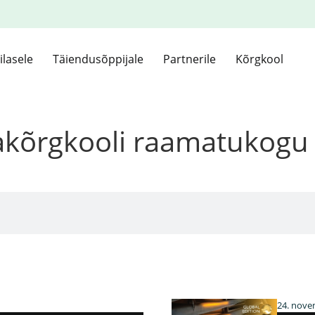
ilasele
Täiendusõppijale
Partnerile
Kõrgkool
kakõrgkooli raamatukogu
24. nove