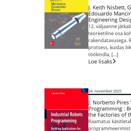
J. Keith Nisbett, 
Edouardo Mancini
Engineering Desi
12. väljaanne jätkab
teoreetiline osa ko
rakendatavusega. 
protsess, kuidas li
töökindla, […]
Loe lisaks
24. november 2025
J. Norberto Pires
Programming : Bu
the Factories of 
Raamatus käsitleta
programmeerimist 