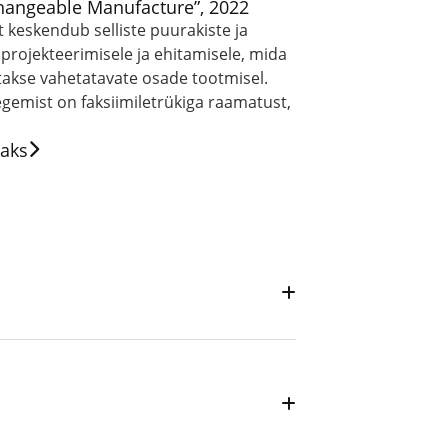
hangeable Manufacture”, 2022
 keskendub selliste puurakiste ja
 projekteerimisele ja ehitamisele, mida
takse vahetatavate osade tootmisel.
egemist on faksiimiletrükiga raamatust,
]
saks