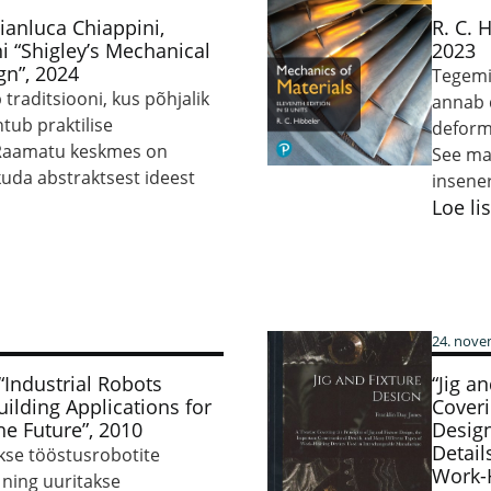
Gianluca Chiappini,
R. C. 
 “Shigley’s Mechanical
2023
gn”, 2024
Tegemi
 traditsiooni, kus põhjalik
annab d
htub praktilise
deform
Raamatu keskmes on
See ma
ikuda abstraktsest ideest
insene
Loe li
24. nove
 “Industrial Robots
“Jig a
ilding Applications for
Coveri
the Future”, 2010
Design
Detail
kse tööstusrobotite
Work-
ning uuritakse