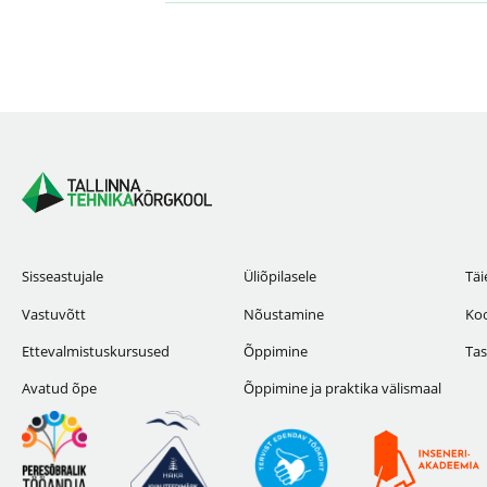
Sisseastujale
Üliõpilasele
Täi
Vastuvõtt
Nõustamine
Koo
Ettevalmistuskursused
Õppimine
Tas
Avatud õpe
Õppimine ja praktika välismaal