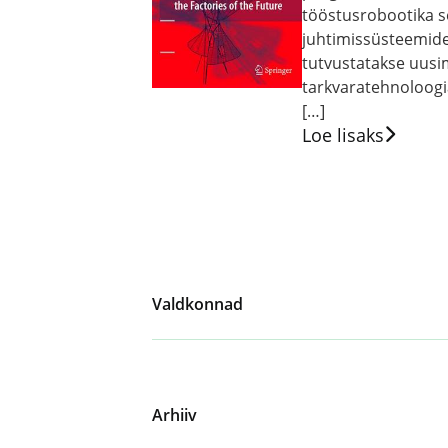
tööstusrobootika s
juhtimissüsteemide
tutvustatakse uusim
tarkvaratehnoloogi
[…]
Loe lisaks
Valdkonnad
Arhiiv