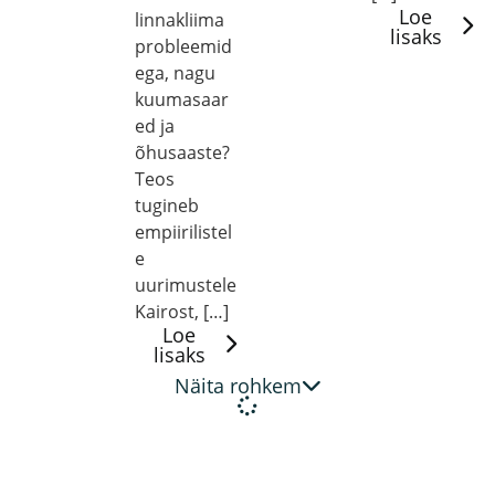
Loe
linnakliima
lisaks
probleemid
ega, nagu
kuumasaar
ed ja
õhusaaste?
Teos
tugineb
empiirilistel
e
uurimustele
Kairost, […]
Loe
lisaks
Näita rohkem