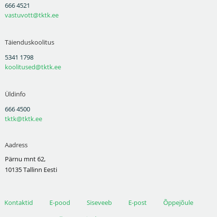
666 4521
vastuvott@tktk.ee
Täienduskoolitus
5341 1798
koolitused@tktk.ee
Üldinfo
666 4500
tktk@tktk.ee
Aadress
Pärnu mnt 62,
10135 Tallinn Eesti
Kontaktid
E-pood
Siseveeb
E-post
Õppejõule