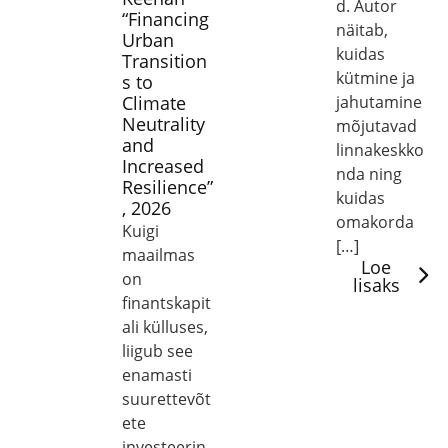
d. Autor
“Financing
näitab,
Urban
kuidas
Transition
kütmine ja
s to
Climate
jahutamine
Neutrality
mõjutavad
and
linnakeskko
Increased
nda ning
Resilience”
kuidas
, 2026
omakorda
Kuigi
[…]
maailmas
Loe
on
lisaks
finantskapit
ali külluses,
liigub see
enamasti
suurettevõt
ete
investeerin