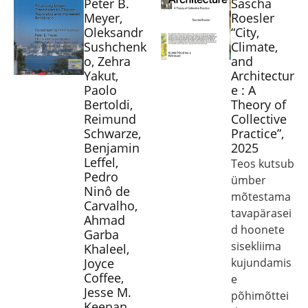
Peter B.
Sascha
Meyer,
Roesler
Oleksandr
“City,
Sushchenk
Climate,
o, Zehra
and
Yakut,
Architectur
Paolo
e : A
Bertoldi,
Theory of
Reimund
Collective
Schwarze,
Practice”,
Benjamin
2025
Leffel,
Teos kutsub
Pedro
ümber
Ninô de
mõtestama
Carvalho,
tavapärasei
Ahmad
d hoonete
Garba
sisekliima
Khaleel,
Joyce
kujundamis
Coffee,
e
Jesse M.
põhimõttei
Keenan