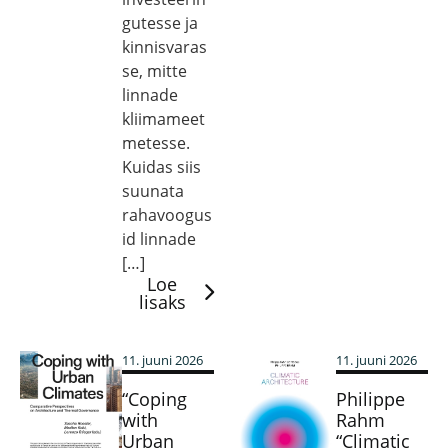
gutesse ja
kinnisvaras
se, mitte
linnade
kliimameet
metesse.
Kuidas siis
suunata
rahavoogus
id linnade
[…]
Loe
lisaks
11. juuni 2026
11. juuni 2026
“Coping
Philippe
with
Rahm
Urban
“Climatic