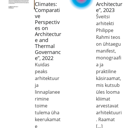
Climates:
Architectur
Comparati
e”, 2023
ve
Šveitsi
Perspectiv
arhitekti
es on
Philippe
Architectur
Rahmi teos
e and
on ühtaegu
Thermal
manifest,
Governanc
e”, 2022
monograafi
Kuidas
a ja
peaks
praktiline
arhitektuur
käsiraamat,
ja
mis kutsub
linnaplanee
üles looma
rimine
kliimat
toime
arvestavat
tulema üha
arhitektuuri
keerukamat
. Raamat
e
[…]