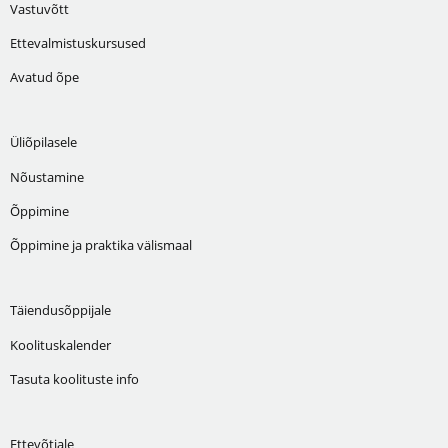
Vastuvõtt
Ettevalmistuskursused
Avatud õpe
Üliõpilasele
Nõustamine
Õppimine
Õppimine ja praktika välismaal
Täiendusõppijale
Koolituskalender
Tasuta koolituste info
Ettevõtjale