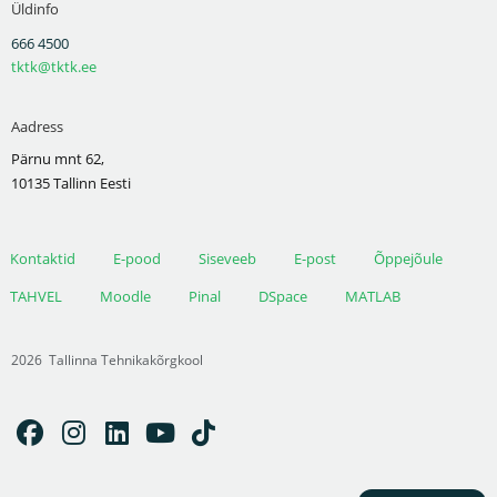
Üldinfo
666 4500
tktk@tktk.ee
Aadress
Pärnu mnt 62,
10135 Tallinn Eesti
Kontaktid
E-pood
Siseveeb
E-post
Õppejõule
TAHVEL
Moodle
Pinal
DSpace
MATLAB
2026
Tallinna Tehnikakõrgkool