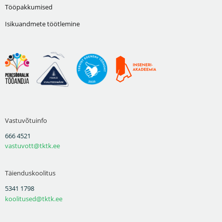
Tööpakkumised
Isikuandmete töötlemine
Vastuvõtuinfo
666 4521
vastuvott@tktk.ee
Täienduskoolitus
5341 1798
koolitused@tktk.ee