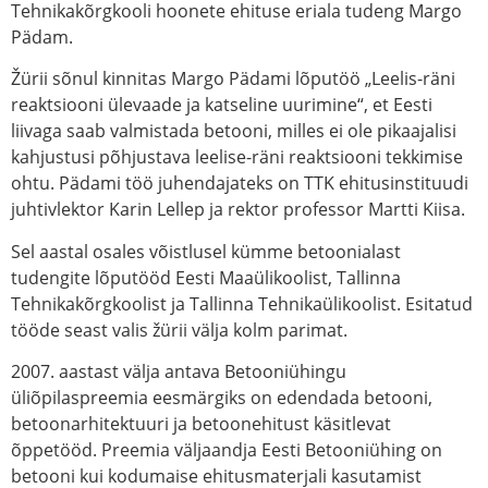
Tehnikakõrgkooli hoonete ehituse eriala tudeng Margo
Pädam.
Žürii sõnul kinnitas Margo Pädami lõputöö „Leelis-räni
reaktsiooni ülevaade ja katseline uurimine“, et Eesti
liivaga saab valmistada betooni, milles ei ole pikaajalisi
kahjustusi põhjustava leelise-räni reaktsiooni tekkimise
ohtu. Pädami töö juhendajateks on TTK ehitusinstituudi
juhtivlektor Karin Lellep ja rektor professor Martti Kiisa.
Sel aastal osales võistlusel kümme betoonialast
tudengite lõputööd Eesti Maaülikoolist, Tallinna
Tehnikakõrgkoolist ja Tallinna Tehnikaülikoolist. Esitatud
tööde seast valis žürii välja kolm parimat.
2007. aastast välja antava Betooniühingu
üliõpilaspreemia eesmärgiks on edendada betooni,
betoonarhitektuuri ja betoonehitust käsitlevat
õppetööd. Preemia väljaandja Eesti Betooniühing on
betooni kui kodumaise ehitusmaterjali kasutamist