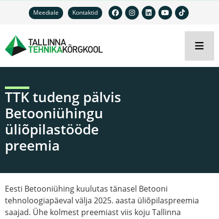
Meediale
Kontaktid
TTK tudeng pälvis
Betooniühingu
üliõpilastööde
preemia
Eesti Betooniühing kuulutas tänasel Betooni
tehnoloogiapäeval välja 2025. aasta üliõpilaspreemia
saajad. Ühe kolmest preemiast viis koju Tallinna