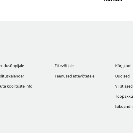
endusõppijale
Ettevõtjale
Kõrgkool
lituskalender
Teenused ettevõtetele
Uudised
uta koolituste info
Vilistlased
Tööpakku
Isikuandm