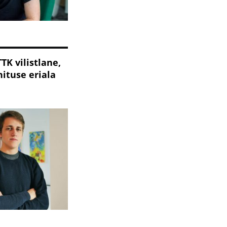
TTK vilistlane,
ituse eriala