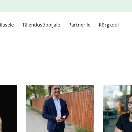
ilasele
Täiendusõppijale
Partnerile
Kõrgkool