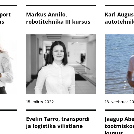
sport
Markus Annilo,
Karl Augus
us
robotitehnika III kursus
autotehni
15. märts 2022
18. veebruar 2
Evelin Tarro, transpordi
Jaagup Abe
ja logistika vilistlane
tootmiskor
kursus