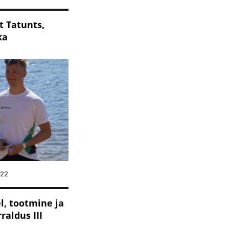
t Tatunts,
ka
022
l, tootmine ja
raldus III