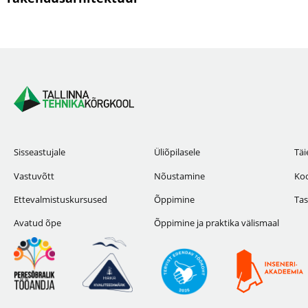
Sisseastujale
Üliõpilasele
Täi
Vastuvõtt
Nõustamine
Koo
Ettevalmistuskursused
Õppimine
Tas
Avatud õpe
Õppimine ja praktika välismaal