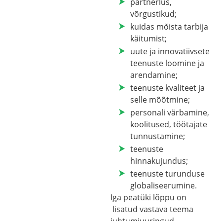
partnerlus,
võrgustikud;
kuidas mõista tarbija
käitumist;
uute ja innovatiivsete
teenuste loomine ja
arendamine;
teenuste kvaliteet ja
selle mõõtmine;
personali värbamine,
koolitused, töötajate
tunnustamine;
teenuste
hinnakujundus;
teenuste turunduse
globaliseerumine.
Iga peatüki lõppu on
lisatud vastava teema
juhtumiuuringud,