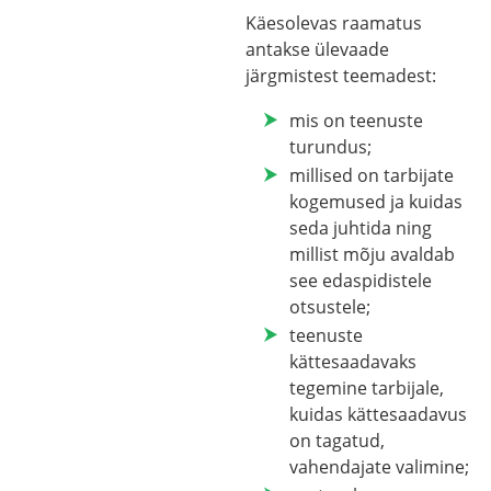
Käesolevas raamatus
antakse ülevaade
järgmistest teemadest:
mis on teenuste
turundus;
millised on tarbijate
kogemused ja kuidas
seda juhtida ning
millist mõju avaldab
see edaspidistele
otsustele;
teenuste
kättesaadavaks
tegemine tarbijale,
kuidas kättesaadavus
on tagatud,
vahendajate valimine;