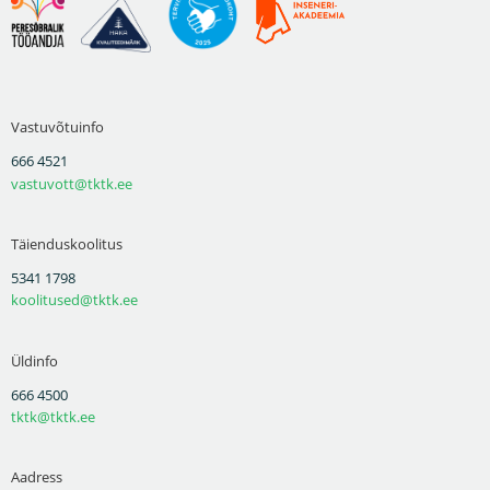
Vastuvõtuinfo
666 4521
vastuvott@tktk.ee
Täienduskoolitus
5341 1798
koolitused@tktk.ee
Üldinfo
666 4500
tktk@tktk.ee
Aadress