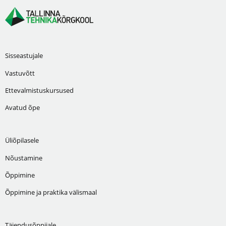
Sisseastujale
Vastuvõtt
Ettevalmistuskursused
Avatud õpe
Üliõpilasele
Nõustamine
Õppimine
Õppimine ja praktika välismaal
Täiendusõppijale