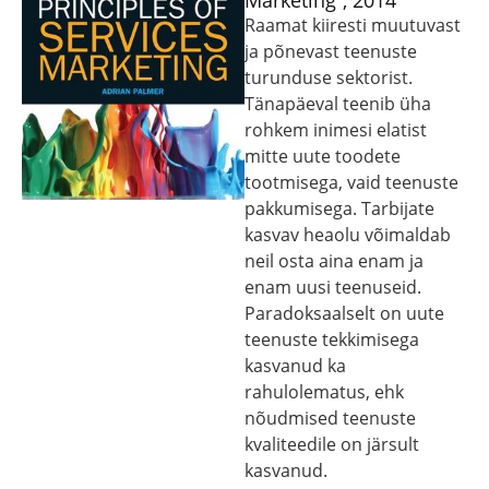
Marketing”, 2014
Raamat kiiresti muutuvast
ja põnevast teenuste
turunduse sektorist.
Tänapäeval teenib üha
rohkem inimesi elatist
mitte uute toodete
tootmisega, vaid teenuste
pakkumisega. Tarbijate
kasvav heaolu võimaldab
neil osta aina enam ja
enam uusi teenuseid.
Paradoksaalselt on uute
teenuste tekkimisega
kasvanud ka
rahulolematus, ehk
nõudmised teenuste
kvaliteedile on järsult
kasvanud.