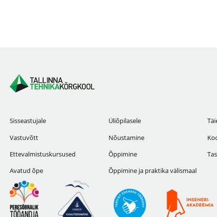
Sisseastujale
Üliõpilasele
Täi
Vastuvõtt
Nõustamine
Koo
Ettevalmistuskursused
Õppimine
Tas
Avatud õpe
Õppimine ja praktika välismaal