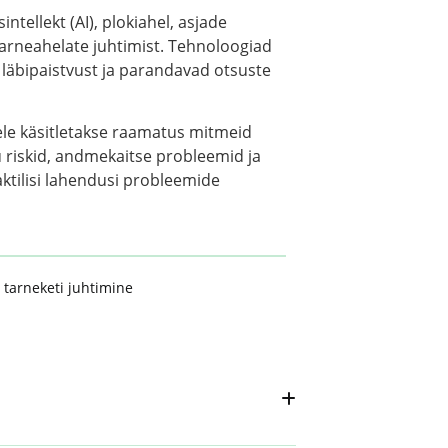
ntellekt (AI), plokiahel, asjade
arneahelate juhtimist. Tehnoloogiad
äbipaistvust ja parandavad otsuste
tele käsitletakse raamatus mitmeid
 riskid, andmekaitse probleemid ja
ktilisi lahendusi probleemide
,
tarneketi juhtimine