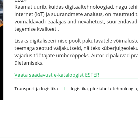
Raamat uurib, kuidas digitaaltehnoloogiad, nagu tehisi
internet (IoT) ja suurandmete analüüs, on muutnud t
võimaldavad reaalajas andmevahetust, suurendavad l
tegemise kvaliteeti.
Lisaks digitaliseerimise poolt pakutavatele võimalus
teemaga seotud väljakutseid, näiteks küberjulgeoleku
vajadus töötajate ümberõppeks. Autorid pakuvad pra
ületamiseks.
Vaata saadavust e-kataloogist ESTER
Transport ja logistika
logistika
,
plokiahela-tehnoloogia