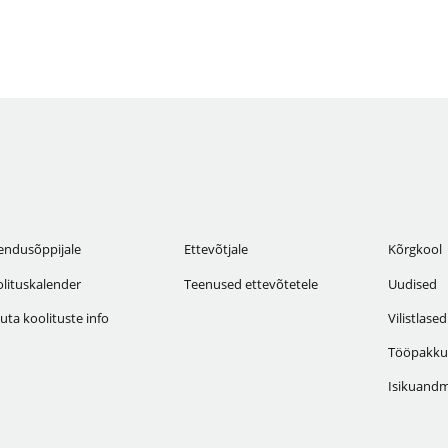
endusõppijale
Ettevõtjale
Kõrgkool
lituskalender
Teenused ettevõtetele
Uudised
uta koolituste info
Vilistlased
Tööpakku
Isikuandm