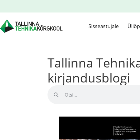
Sisseastujale
Üliõp
Tallinna Tehni
kirjandusblogi