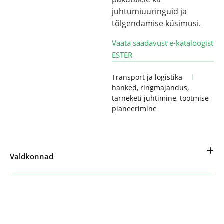
juhtumiuuringuid ja
tõlgendamise küsimusi.
Vaata saadavust e-kataloogist
ESTE
R
Transport ja logistika
hanked
,
ringmajandus
,
tarneketi juhtimine
,
tootmise
planeerimine
Valdkonnad