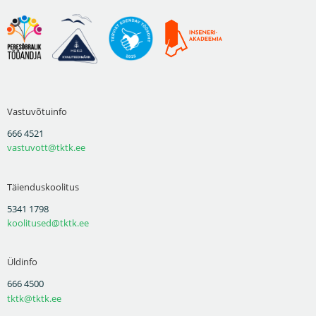
Vastuvõtuinfo
666 4521
vastuvott@tktk.ee
Täienduskoolitus
5341 1798
koolitused@tktk.ee
Üldinfo
666 4500
tktk@tktk.ee