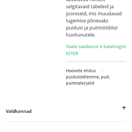
selgitavaid tabeleid ja
jooniseid, mis muudavad
lugemise põnevaks
puidust ja puitmööblist
huvitunutele.
Vaata saadavust e-kataloogist
ESTER
Hoonete ehitus
puidutöötlemine
,
puit
,
puitmaterjalid
Valdkonnad