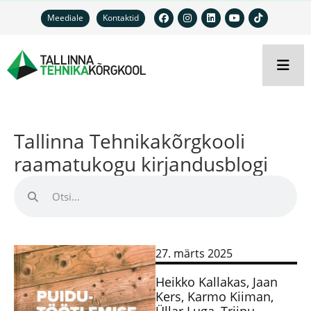
Meediale
Kontaktid
Tallinna Tehnikakõrgkooli
raamatukogu kirjandusblogi
27. märts 2025
Heikko Kallakas, Jaan
Kers, Karmo Kiiman,