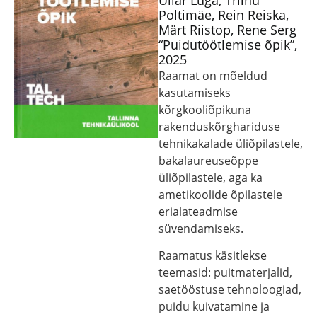
Üllar Luga, Triinu
Poltimäe, Rein Reiska,
Märt Riistop, Rene Serg
“Puidutöötlemise õpik”,
2025
Raamat on mõeldud
kasutamiseks
kõrgkooliõpikuna
rakenduskõrghariduse
tehnikakalade üliõpilastele,
bakalaureuseõppe
üliõpilastele, aga ka
ametikoolide õpilastele
erialateadmise
süvendamiseks.
Raamatus käsitlekse
teemasid: puitmaterjalid,
saetööstuse tehnoloogiad,
puidu kuivatamine ja