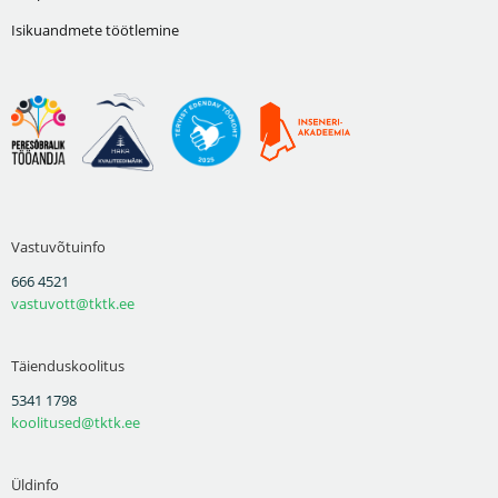
Isikuandmete töötlemine
Vastuvõtuinfo
666 4521
vastuvott@tktk.ee
Täienduskoolitus
5341 1798
koolitused@tktk.ee
Üldinfo