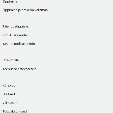
Õppimine
Õppimine ja praktika välismaal
Täiendusõppijale
Koolituskalender
Tasuta koolituste info
Ettevõtjale
Teenused ettevõtetele
Kõrgkool
Uudised
Vilistlased
Tööpakkumised