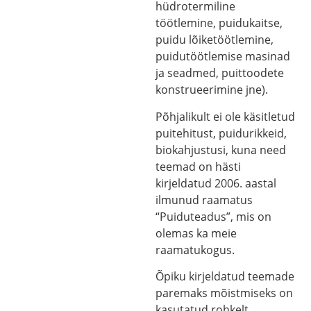
hüdrotermiline
töötlemine, puidukaitse,
puidu lõiketöötlemine,
puidutöötlemise masinad
ja seadmed, puittoodete
konstrueerimine jne).
Põhjalikult ei ole käsitletud
puitehitust, puidurikkeid,
biokahjustusi, kuna need
teemad on hästi
kirjeldatud 2006. aastal
ilmunud raamatus
“Puiduteadus”, mis on
olemas ka meie
raamatukogus.
Õpiku kirjeldatud teemade
paremaks mõistmiseks on
kasutatud rohkelt