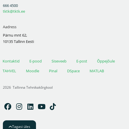
666 4500
tktk@tktk.ee
Aadress
Pärnu mnt 62,
10135 Tallinn Eesti
Kontaktid
E-pood
Siseveeb
E-post
Õppejõule
TAHVEL
Moodle
Pinal
DSpace
MATLAB
2026
Tallinna Tehnikakõrgkool
Tagasi üles