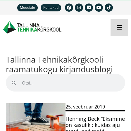
Meediale
Kontaktid
Tallinna Tehnikakõrgkooli
raamatukogu kirjandusblogi
25. veebruar 2019
Henning Beck “Eksimine
on kasulik : kuidas aju