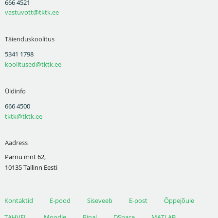
666 4521
vastuvott@tktk.ee
Täienduskoolitus
5341 1798
koolitused@tktk.ee
Üldinfo
666 4500
tktk@tktk.ee
Aadress
Pärnu mnt 62,
10135 Tallinn Eesti
Kontaktid
E-pood
Siseveeb
E-post
Õppejõule
TAHVEL
Moodle
Pinal
DSpace
MATLAB