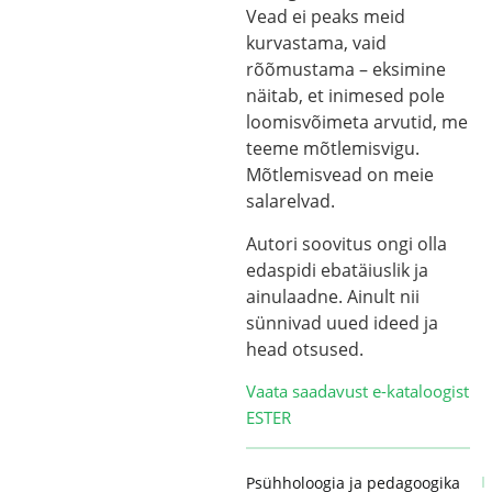
Vead ei peaks meid
kurvastama, vaid
rõõmustama – eksimine
näitab, et inimesed pole
loomisvõimeta arvutid, me
teeme mõtlemisvigu.
Mõtlemisvead on meie
salarelvad.
Autori soovitus ongi olla
edaspidi ebatäiuslik ja
ainulaadne. Ainult nii
sünnivad uued ideed ja
head otsused.
Vaata saadavust e-kataloogist
ESTER
Psühholoogia ja pedagoogika