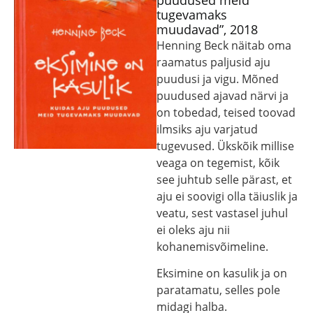
puudused meid
tugevamaks
muudavad”, 2018
Henning Beck näitab oma
raamatus paljusid aju
puudusi ja vigu. Mõned
puudused ajavad närvi ja
on tobedad, teised toovad
ilmsiks aju varjatud
tugevused. Ükskõik millise
veaga on tegemist, kõik
see juhtub selle pärast, et
aju ei soovigi olla täiuslik ja
veatu, sest vastasel juhul
ei oleks aju nii
kohanemisvõimeline.
Eksimine on kasulik ja on
paratamatu, selles pole
midagi halba.