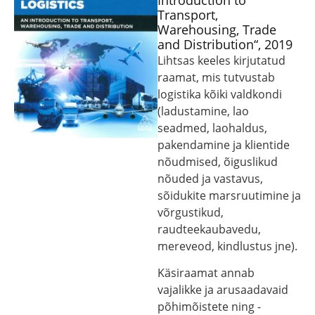
Introduction to
Transport,
Warehousing, Trade
and Distribution“, 2019
Lihtsas keeles kirjutatud
raamat, mis tutvustab
logistika kõiki valdkondi
(ladustamine, lao
seadmed, laohaldus,
pakendamine ja klientide
nõudmised, õiguslikud
nõuded ja vastavus,
sõidukite marsruutimine ja
võrgustikud,
raudteekaubavedu,
mereveod, kindlustus jne).
Käsiraamat annab
vajalikke ja arusaadavaid
põhimõistete ning -