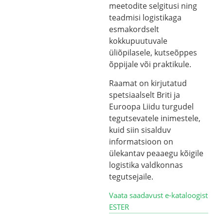
meetodite selgitusi ning
teadmisi logistikaga
esmakordselt
kokkupuutuvale
üliõpilasele, kutseõppes
õppijale või praktikule.
Raamat on kirjutatud
spetsiaalselt Briti ja
Euroopa Liidu turgudel
tegutsevatele inimestele,
kuid siin sisalduv
informatsioon on
ülekantav peaaegu kõigile
logistika valdkonnas
tegutsejaile.
Vaata saadavust e-kataloogist
ESTER