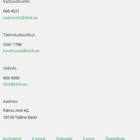
Vastuvõtuinfo
666 4521
vastuvott@tktk.ee
Täienduskoolitus
5341 1798
koolitused@tktk.ee
Üldinfo
666 4500
tktk@tktk.ee
Aadress
Pärnu mnt 62,
10135 Tallinn Eesti
Kontaktid
E-pood
Siseveeb
E-post
Õppejõule