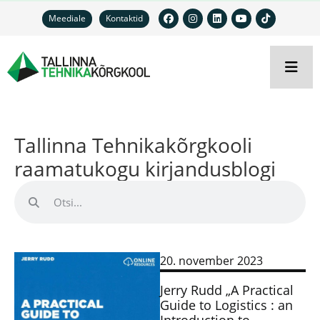
Meediale
Kontaktid
Tallinna Tehnikakõrgkooli
raamatukogu kirjandusblogi
20. november 2023
Jerry Rudd „A Practical
Guide to Logistics : an