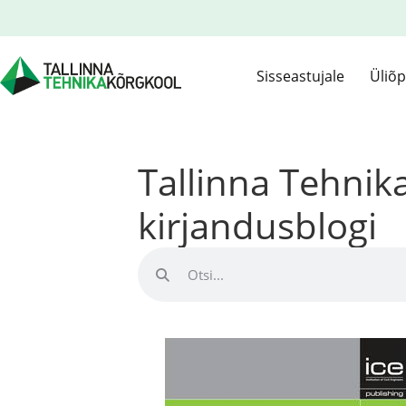
Sisseastujale
Üliõp
Tallinna Tehni
kirjandusblogi