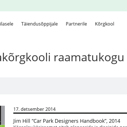
ilasele
Täiendusõppijale
Partnerile
Kõrgkool
kakõrgkooli raamatukogu
17. detsember 2014
Jim Hill “Car Park Designers Handbook”, 2014