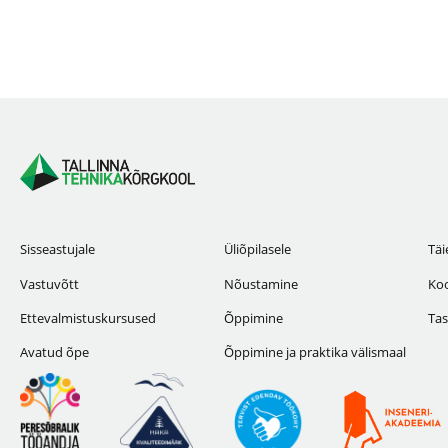
Sisseastujale
Üliõpilasele
Täi
Vastuvõtt
Nõustamine
Koo
Ettevalmistuskursused
Õppimine
Tas
Avatud õpe
Õppimine ja praktika välismaal