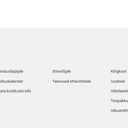
endusõppijale
Ettevõtjale
Kõrgkool
lituskalender
Teenused ettevõtetele
Uudised
uta koolituste info
Vilistlased
Tööpakku
Isikuandm