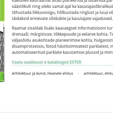
Käesolev käsiraamat aitab planeerida ja disainida park
säästlikult ning oleks samal ajal ka kasutajasõbraliku
tõhustada liiklusvoogu, hõlbustada ringlust ja luua võ
täidaksid erinevate sõidukite ja kasutajate vajadused.
Raamat sisaldab lisaks kaasaegset informatsiooni turv
drenaaži, märgistuse, tõkkepuude ja eelarve kohta. T
väljasõidu asukohtade planeerimise kohta, hulganisti
disainiprotsessis, fotod hästitoimivatest parklatest,
automatiseeritud parklate kasutamise plussid ja mii
Vaata saadavust e-kataloogist ESTER
Arhitektuur ja kunst
,
Hoonete ehitus
arhitektuur
,
ehit