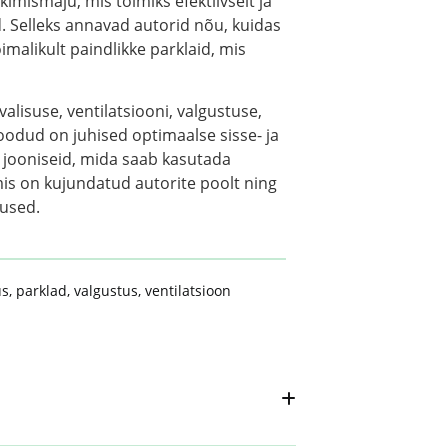
imismaju, mis toimiks efektiivselt ja
d. Selleks annavad autorid nõu, kuidas
imalikult paindlikke parklaid, mis
alisuse, ventilatsiooni, valgustuse,
oodud on juhised optimaalse sisse- ja
 jooniseid, mida saab kasutada
 mis on kujundatud autorite poolt ning
nused.
us
,
parklad
,
valgustus
,
ventilatsioon