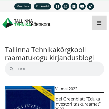
Meediale
Kontaktid
Tallinna Tehnikakõrgkooli
raamatukogu kirjandusblogi
31. mai 2022
Joel Greenblatt “Eduka
investori taskuraamat”,