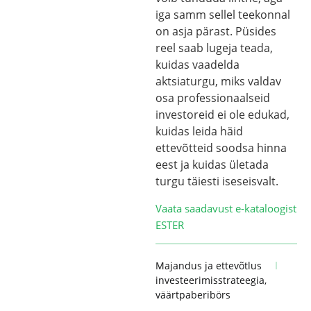
iga samm sellel teekonnal
on asja pärast. Püsides
reel saab lugeja teada,
kuidas vaadelda
aktsiaturgu, miks valdav
osa professionaalseid
investoreid ei ole edukad,
kuidas leida häid
ettevõtteid soodsa hinna
eest ja kuidas ületada
turgu täiesti iseseisvalt.
Vaata saadavust e-kataloogist
ESTER
Majandus ja ettevõtlus
investeerimisstrateegia
,
väärtpaberibörs