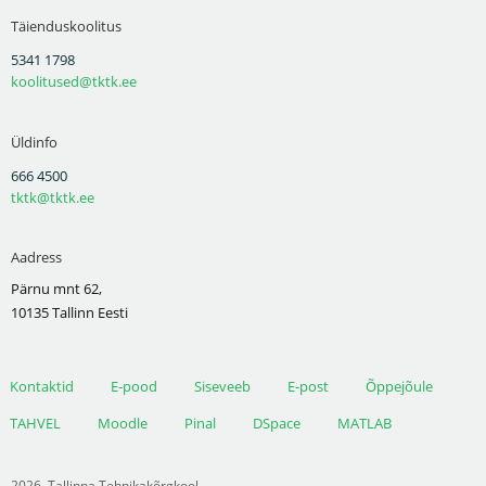
Täienduskoolitus
5341 1798
koolitused@tktk.ee
Üldinfo
666 4500
tktk@tktk.ee
Aadress
Pärnu mnt 62,
10135 Tallinn Eesti
Kontaktid
E-pood
Siseveeb
E-post
Õppejõule
TAHVEL
Moodle
Pinal
DSpace
MATLAB
2026
Tallinna Tehnikakõrgkool