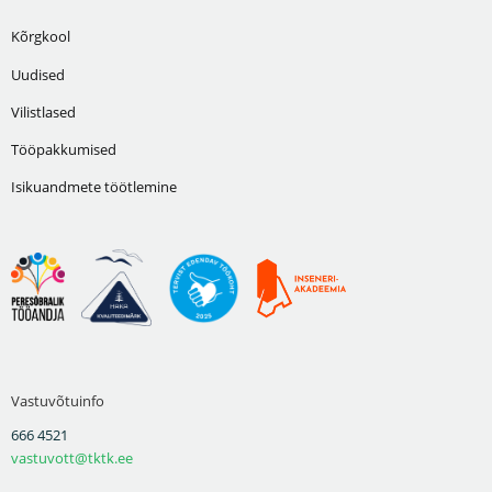
Kõrgkool
Uudised
Vilistlased
Tööpakkumised
Isikuandmete töötlemine
Vastuvõtuinfo
666 4521
vastuvott@tktk.ee