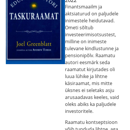
2022
Finantsmaailm ja
aktsiaturud on paljudele
inimestele heidutavad.
Ometi sõltub
investeerimisotsustest,
milline on inimeste
tulevane kindlustunne ja
pensionipõlv. Raamatu
autori eesmärk seda
raamatut kirjutades oli
luua lühike ja lihtne
käsiraamat, mis mitte
üksnes ei seletaks asju
arusaadavas keeles, vaid
oleks abiks ka paljudele
investoritele.
Raamatu kontseptsioon
võib tunduda lihtne, aga