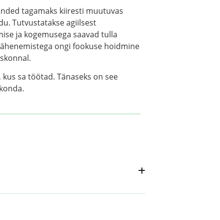
anded tagamaks kiiresti muutuvas
u. Tutvustatakse agiilsest
imise ja kogemusega saavad tulla
e lähenemistega ongi fookuse hoidmine
eskonnal.
, kus sa töötad. Tänaseks on see
dkonda.