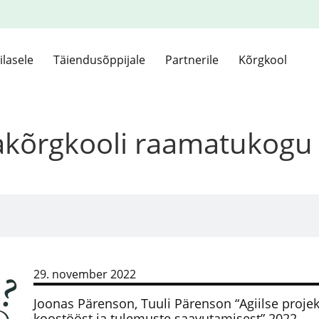
ilasele
Täiendusõppijale
Partnerile
Kõrgkool
kakõrgkooli raamatukogu
29. november 2022
Joonas Pärenson, Tuuli Pärenson “Agiilse projekt
koostööst ja tulemuste saavutamisest” 2022