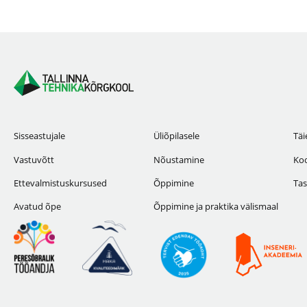
Sisseastujale
Üliõpilasele
Täi
Vastuvõtt
Nõustamine
Koo
Ettevalmistuskursused
Õppimine
Tas
Avatud õpe
Õppimine ja praktika välismaal