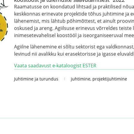
Raamatusse on koondatud lihtsad ja praktilised nõu
keskkonnas erinevate projektide tõhus juhtimine ja ed
lähenemist, mis lähtub põhimõttest, et ainult proov
oskused ja areng. Agiilsuse erinevus võrreldes teist
inimesetevahelisel koostööl ja iseorganiseeruval me
Agiilne lähenemine ei sõltu sektorist ega valdkonnast
levinud nii avalikku kui erasektorisse ja igasse eluval
Vaata saadavust e-kataloogist ESTER
Juhtimine ja turundus
juhtimine
,
projektijuhtimine