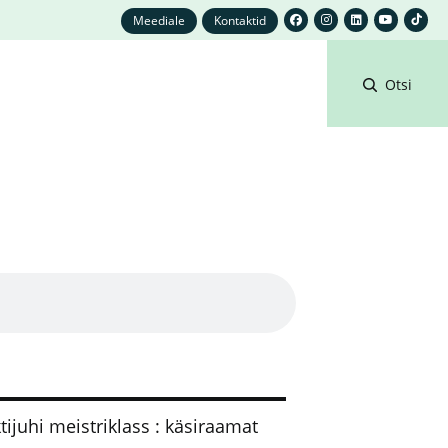
Meediale
Kontaktid
Otsi
ijuhi meistriklass : käsiraamat