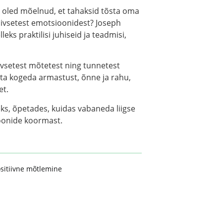
s oled mõelnud, et tahaksid tõsta oma
tiivsetest emotsioonidest? Joseph
eks praktilisi juhiseid ja teadmisi,
ivsetest mõtetest ning tunnetest
a kogeda armastust, õnne ja rahu,
et.
eks, õpetades, kuidas vabaneda liigse
ioonide koormast.
sitiivne mõtlemine