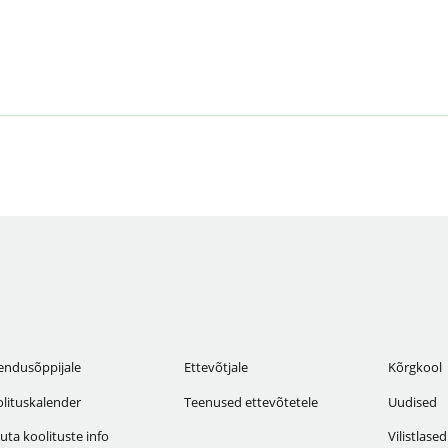
endusõppijale
Ettevõtjale
Kõrgkool
lituskalender
Teenused ettevõtetele
Uudised
uta koolituste info
Vilistlased