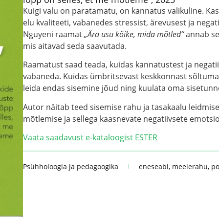
Kuigi valu on paratamatu, on kannatus valikuline. Ka
elu kvaliteeti, vabanedes stressist, ärevusest ja nega
Nguyeni raamat
„Ära usu kõike, mida mõtled“
annab sell
mis aitavad seda saavutada.
Raamatust saad teada, kuidas kannatustest ja negati
vabaneda. Kuidas ümbritsevast keskkonnast sõltumat
leida endas sisemine jõud ning kuulata oma sisetunn
Autor näitab teed sisemise rahu ja tasakaalu leidmis
mõtlemise ja sellega kaasnevate negatiivsete emots
Vaata saadavust e-kataloogist ESTER
Psühholoogia ja pedagoogika
eneseabi
,
meelerahu
,
po