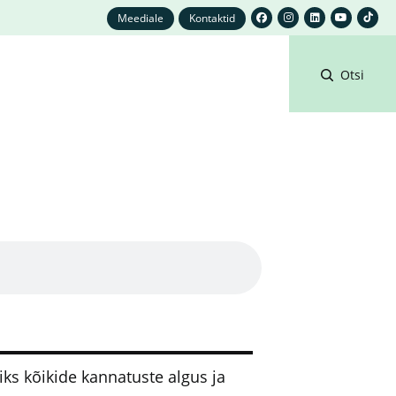
Meediale
Kontaktid
Otsi
ks kõikide kannatuste algus ja