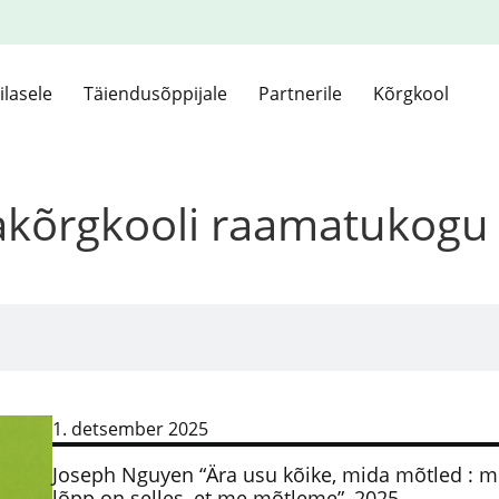
ilasele
Täiendusõppijale
Partnerile
Kõrgkool
kakõrgkooli raamatukogu
1. detsember 2025
Joseph Nguyen “Ära usu kõike, mida mõtled : mi
lõpp on selles, et me mõtleme”, 2025