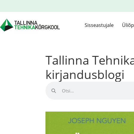
Sisseastujale
Üliõp
Tallinna Tehni
kirjandusblogi