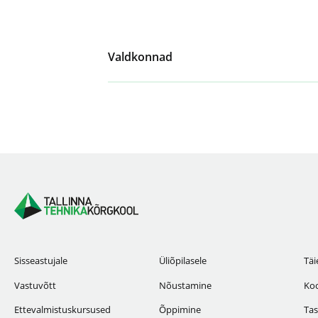
Valdkonnad
Sisseastujale
Üliõpilasele
Täi
Vastuvõtt
Nõustamine
Koo
Ettevalmistuskursused
Õppimine
Tas