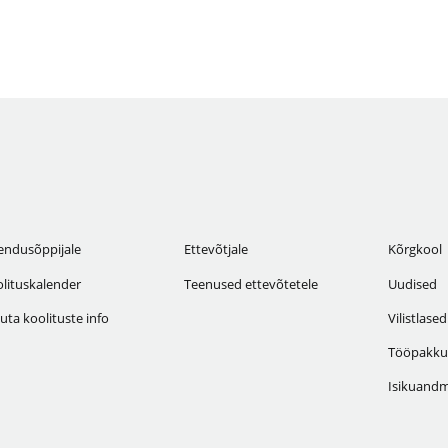
endusõppijale
Ettevõtjale
Kõrgkool
lituskalender
Teenused ettevõtetele
Uudised
uta koolituste info
Vilistlased
Tööpakku
Isikuandm