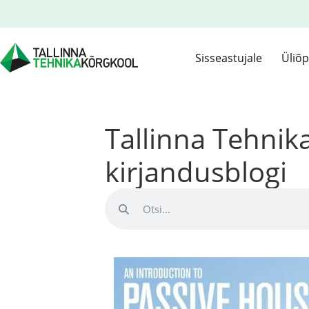
Sisseastujale
Üliõp
Tallinna Tehni
kirjandusblogi