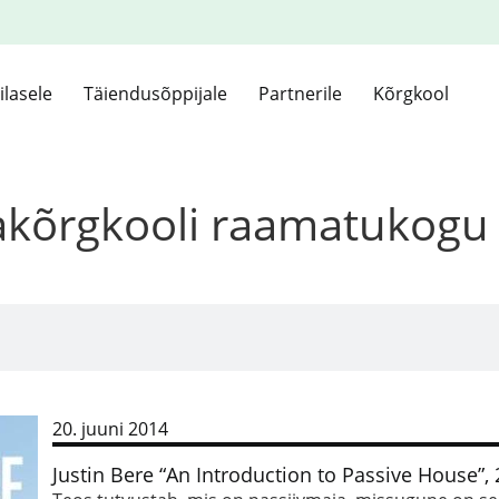
ilasele
Täiendusõppijale
Partnerile
Kõrgkool
kakõrgkooli raamatukogu
20. juuni 2014
Justin Bere “An Introduction to Passive House”,