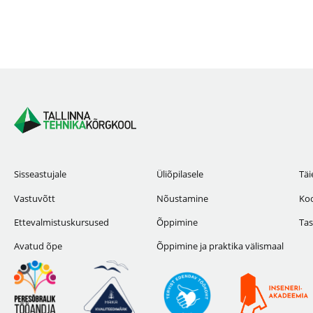
Sisseastujale
Üliõpilasele
Täi
Vastuvõtt
Nõustamine
Koo
Ettevalmistuskursused
Õppimine
Tas
Avatud õpe
Õppimine ja praktika välismaal