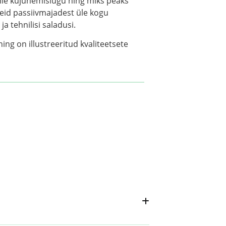
lle kujunemislugu ning miks peaks
teid passiivmajadest üle kogu
a tehnilisi saladusi.
ng on illustreeritud kvaliteetsete