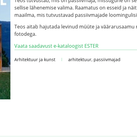
Teos tutvustab, mis on passiivmaja, missugune on se
sellise lähenemise valima. Raamatus on esseid ja näi
maailma, mis tutvustavad passiivmajade loomingulisi j
Teos aitab hajutada levinud müüte ja väärarusaamu ni
fotodega.
Vaata saadavust e-kataloogist ESTER
Arhitektuur ja kunst
arhitektuur
,
passiivmajad