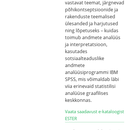
vastavat teemat, järgnevad
põhikontseptsioonide ja
rakenduste teemalised
ülesanded ja harjutused
ning lõpetuseks – kuidas
toimub andmete analüüs
ja interpretatsioon,
kasutades
sotsiaalteaduslike
andmete
analüüsiprogrammi IBM
SPSS, mis võimaldab läbi
viia erinevaid statistilisi
analüüse graafilises
keskkonnas.
Vaata saadavust e-kataloogist
ESTER