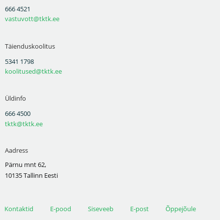
666 4521
vastuvott@tktk.ee
Täienduskoolitus
5341 1798
koolitused@tktk.ee
Üldinfo
666 4500
tktk@tktk.ee
Aadress
Pärnu mnt 62,
10135 Tallinn Eesti
Kontaktid
E-pood
Siseveeb
E-post
Õppejõule