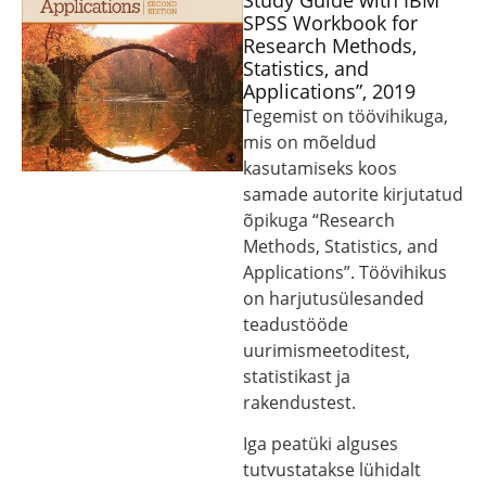
Study Guide with IBM
SPSS Workbook for
Research Methods,
Statistics, and
Applications”, 2019
Tegemist on töövihikuga,
mis on mõeldud
kasutamiseks koos
samade autorite kirjutatud
õpikuga “Research
Methods, Statistics, and
Applications”. Töövihikus
on harjutusülesanded
teadustööde
uurimismeetoditest,
statistikast ja
rakendustest.
Iga peatüki alguses
tutvustatakse lühidalt