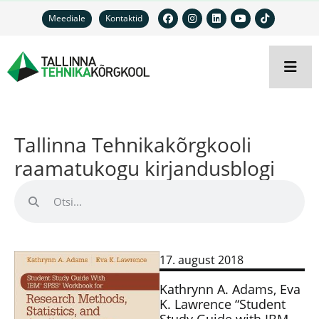
Meediale
Kontaktid
Tallinna Tehnikakõrgkooli
raamatukogu kirjandusblogi
17. august 2018
Kathrynn A. Adams, Eva
K. Lawrence “Student