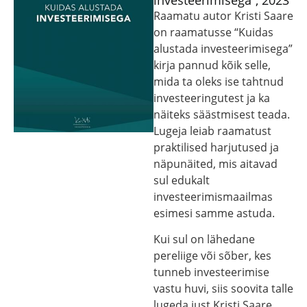
investeerimisega”, 2023
Raamatu autor Kristi Saare
on raamatusse “Kuidas
alustada investeerimisega”
kirja pannud kõik selle,
mida ta oleks ise tahtnud
investeeringutest ja ka
näiteks säästmisest teada.
Lugeja leiab raamatust
praktilised harjutused ja
näpunäited, mis aitavad
sul edukalt
investeerimismaailmas
esimesi samme astuda.
Kui sul on lähedane
pereliige või sõber, kes
tunneb investeerimise
vastu huvi, siis soovita talle
lugeda just Kristi Saare