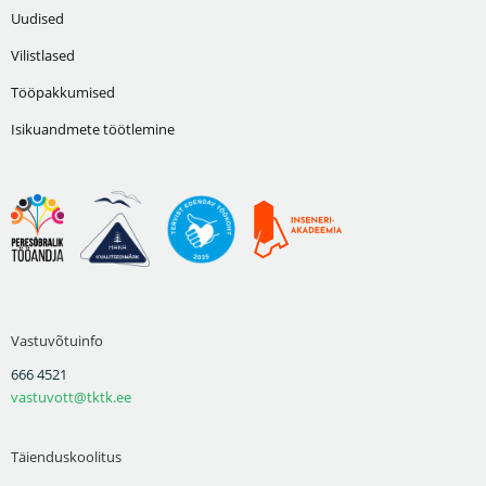
Uudised
Vilistlased
Tööpakkumised
Isikuandmete töötlemine
Vastuvõtuinfo
666 4521
vastuvott@tktk.ee
Täienduskoolitus