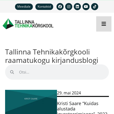
Meediale
Kontaktid
Tallinna Tehnikakõrgkooli
raamatukogu kirjandusblogi
29. mai 2024
Kristi Saare “Kuidas
alustada