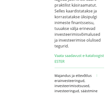
praktilist käsiraamatut.
Selles kaardistatakse ja
korrastatakse üksipulgi
inimeste finantsseisu,
tuuakse välja erinevad
investeerimisvõimalused
ja investeerimise olulised
tegurid.
Vaata saadavust e-kataloogist
ESTER
Majandus ja ettevõtlus
erainvesteeringud
,
investeerimisotsused
,
investeeringud
,
säästmine