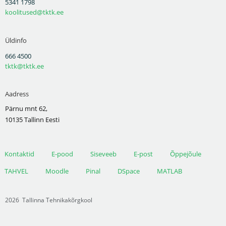
5341 1798
koolitused@tktk.ee
Üldinfo
666 4500
tktk@tktk.ee
Aadress
Pärnu mnt 62,
10135 Tallinn Eesti
Kontaktid
E-pood
Siseveeb
E-post
Õppejõule
TAHVEL
Moodle
Pinal
DSpace
MATLAB
2026
Tallinna Tehnikakõrgkool