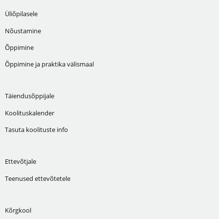
Üliõpilasele
Nõustamine
Õppimine
Õppimine ja praktika välismaal
Täiendusõppijale
Koolituskalender
Tasuta koolituste info
Ettevõtjale
Teenused ettevõtetele
Kõrgkool