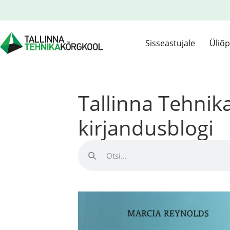
Sisseastujale
Üliõp
Tallinna Tehni
kirjandusblogi