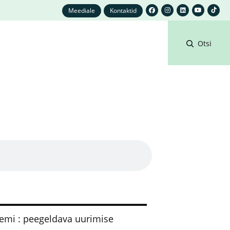
Meediale
Kontaktid
Otsi
eemi : peegeldava uurimise