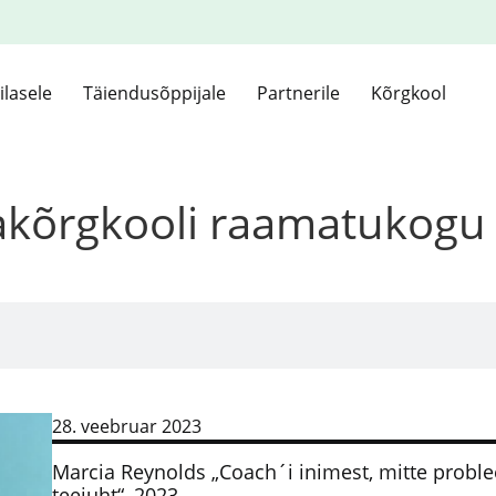
ilasele
Täiendusõppijale
Partnerile
Kõrgkool
kakõrgkooli raamatukogu
28. veebruar 2023
Marcia Reynolds „Coach´i inimest, mitte probl
teejuht“, 2023