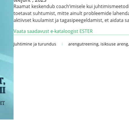
Raamat keskendub coach’imisele kui juhtimismeetodi
toetavat suhtumist, mitte ainult probleemide lahend
aktiivset kuulamist ja tagasipeegeldamist, et aidata
Vaata saadavust e-kataloogist ESTER
Juhtimine ja turundus
arengutreening
,
isiksuse areng