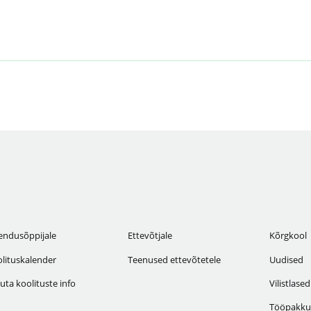
endusõppijale
Ettevõtjale
Kõrgkool
lituskalender
Teenused ettevõtetele
Uudised
uta koolituste info
Vilistlased
Tööpakku