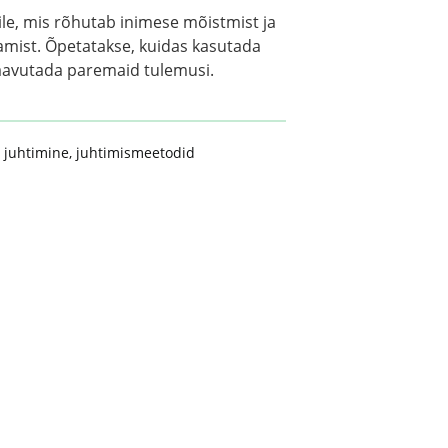
le, mis rõhutab inimese mõistmist ja
amist. Õpetatakse, kuidas kasutada
 saavutada paremaid tulemusi.
,
juhtimine
,
juhtimismeetodid