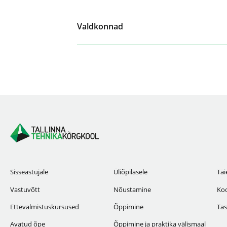
Valdkonnad
Sisseastujale
Üliõpilasele
Täi
Vastuvõtt
Nõustamine
Koo
Ettevalmistuskursused
Õppimine
Tas
Avatud õpe
Õppimine ja praktika välismaal