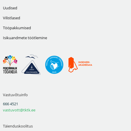
Uudised
Vilistlased
Tööpakkumised
Isikuandmete töötlemine
Vastuvõtuinfo
666 4521
vastuvott@tktk.ee
Täienduskoolitus