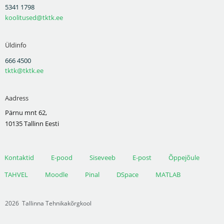
5341 1798
koolitused@tktk.ee
Üldinfo
666 4500
tktk@tktk.ee
Aadress
Pärnu mnt 62,
10135 Tallinn Eesti
Kontaktid
E-pood
Siseveeb
E-post
Õppejõule
TAHVEL
Moodle
Pinal
DSpace
MATLAB
2026
Tallinna Tehnikakõrgkool