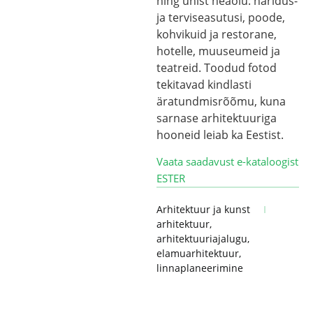
ning ühist heaolu: haridus-
ja terviseasutusi, poode,
kohvikuid ja restorane,
hotelle, muuseumeid ja
teatreid. Toodud fotod
tekitavad kindlasti
äratundmisrõõmu, kuna
sarnase arhitektuuriga
hooneid leiab ka Eestist.
Vaata saadavust e-kataloogist
ESTER
Arhitektuur ja kunst
arhitektuur
,
arhitektuuriajalugu
,
elamuarhitektuur
,
linnaplaneerimine