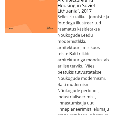
Architecture and
Housing in Soviet
Lithuania”, 2017
Selles rikkalikult jooniste ja
fotodega illustreeritud
raamatus käsitletakse
Nõukogude Leedu
modernistlikku
arhitektuuri, mis koos
teiste Balti riikide
arhitektuuriga moodustab
erilise terviku. Viies
peatükis tutvustatakse
Nõukogude modernismi,
Balti modernismi
Nõukogude perioodil,
industrialiseerimist,
linnastumist ja uut
linnaplaneerimist, elumaju