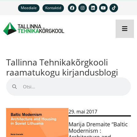
Meediale
Kontaktid
Tallinna Tehnikakõrgkooli
raamatukogu kirjandusblogi
29. mai 2017
Marija Dremaite “Baltic
Modernism :