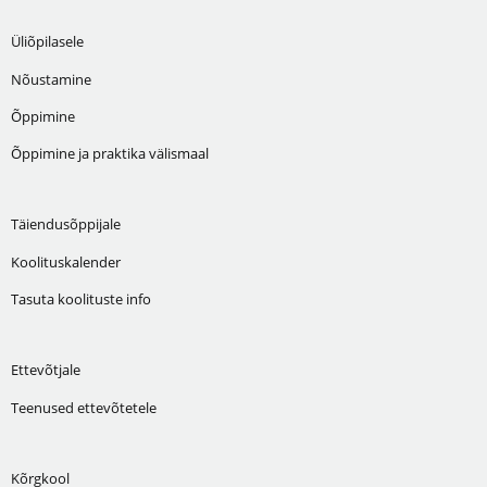
Üliõpilasele
Nõustamine
Õppimine
Õppimine ja praktika välismaal
Täiendusõppijale
Koolituskalender
Tasuta koolituste info
Ettevõtjale
Teenused ettevõtetele
Kõrgkool