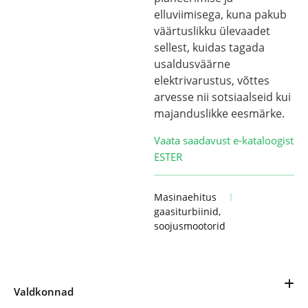
elluviimisega, kuna pakub
väärtuslikku ülevaadet
sellest, kuidas tagada
usaldusväärne
elektrivarustus, võttes
arvesse nii sotsiaalseid kui
majanduslikke eesmärke.
Vaata saadavust e-kataloogist
ESTER
Masinaehitus
gaasiturbiinid
,
soojusmootorid
Valdkonnad