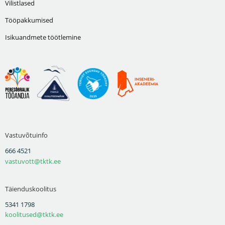
Vilistlased
Tööpakkumised
Isikuandmete töötlemine
Vastuvõtuinfo
666 4521
vastuvott@tktk.ee
Täienduskoolitus
5341 1798
koolitused@tktk.ee