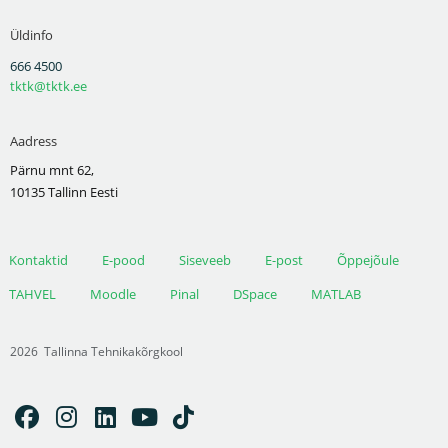
Üldinfo
666 4500
tktk@tktk.ee
Aadress
Pärnu mnt 62,
10135 Tallinn Eesti
Kontaktid
E-pood
Siseveeb
E-post
Õppejõule
TAHVEL
Moodle
Pinal
DSpace
MATLAB
2026
Tallinna Tehnikakõrgkool