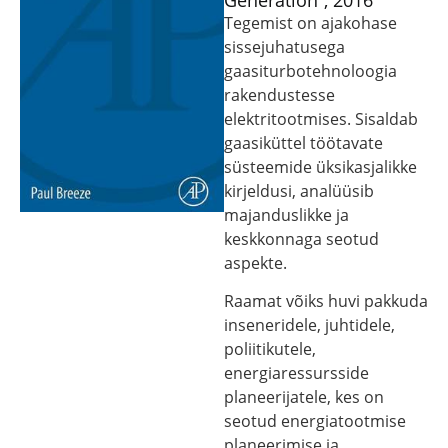
Generation”, 2016
Tegemist on ajakohase
sissejuhatusega
gaasiturbotehnoloogia
rakendustesse
elektritootmises. Sisaldab
gaasiküttel töötavate
süsteemide üksikasjalikke
kirjeldusi, analüüsib
majanduslikke ja
keskkonnaga seotud
aspekte.
Raamat võiks huvi pakkuda
inseneridele, juhtidele,
poliitikutele,
energiaressursside
planeerijatele, kes on
seotud energiatootmise
planeerimise ja