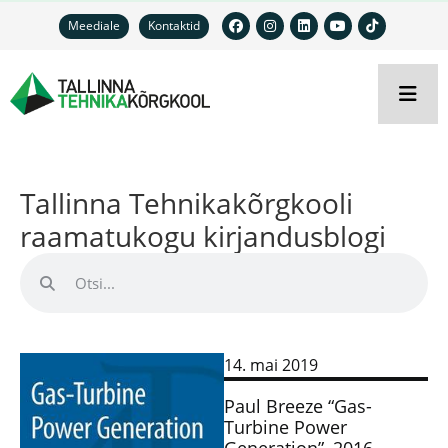
Meediale
Kontaktid
Tallinna Tehnikakõrgkooli
raamatukogu kirjandusblogi
14. mai 2019
Paul Breeze “Gas-
Turbine Power