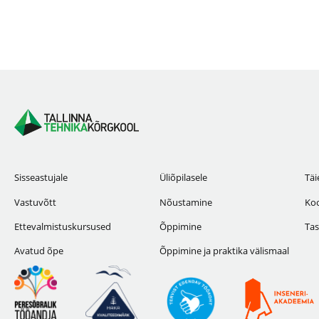
Sisseastujale
Üliõpilasele
Täi
Vastuvõtt
Nõustamine
Koo
Ettevalmistuskursused
Õppimine
Tas
Avatud õpe
Õppimine ja praktika välismaal