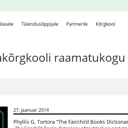
ilasele
Täiendusõppijale
Partnerile
Kõrgkool
kakõrgkooli raamatukogu
27. jaanuar 2014
Phyllis G. Tortora “The Fairchild Books Dictionar