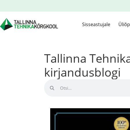
Sisseastujale
Üliõp
Tallinna Tehni
kirjandusblogi