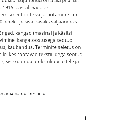
e jooksul kujunenud oma ala piibliks.
 1915. aastal. Sadade
ötlemismeetodite väljatöötamine on
 lehekülje sisaldavaks väljaandeks.
lõngad, kangad (masinal ja käsitsi
ärvimine, kangatööstusega seotud
dlus, kaubandus. Terminite seletus on
le, kes töötavad tekstiilidega seotud
e, sisekujundajatele, üliõpilastele ja
õnaraamatud
,
tekstiilid