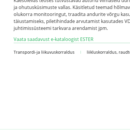
Käesolevas teoses tutvustavad autorid viimaseid uur
ja ohutusküsimuste vallas. Käsitletud teemad hõlm
olukorra monitooringut, traadita andurite võrgu ka
täiustamiseks, piletihindade arvutamist kasutades 
juhtimissüsteemi tarkvara arendamist jpm.
Vaata saadavust e-kataloogist ESTER
Transpordi-ja liikuvuskorraldus
liikluskorraldus
,
raudt