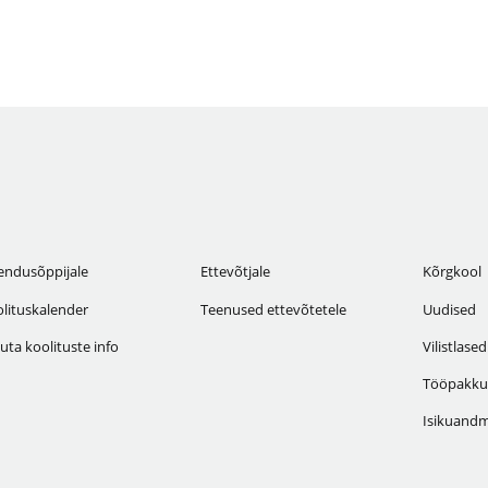
endusõppijale
Ettevõtjale
Kõrgkool
lituskalender
Teenused ettevõtetele
Uudised
uta koolituste info
Vilistlased
Tööpakku
Isikuandm