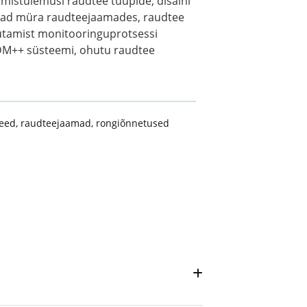
imistulemusi raudtee tüüpide, disaini
avad müra raudteejaamades, raudtee
sutamist monitooringuprotsessi
VDM++ süsteemi, ohutu raudtee
eed
,
raudteejaamad
,
rongiõnnetused