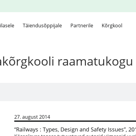
ilasele
Täiendusõppijale
Partnerile
Kõrgkool
kakõrgkooli raamatukogu
27. august 2014
“Railways : Types, Design and Safety Issues”, 20