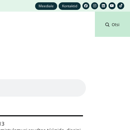
Meediale
Kontaktid
Otsi
13