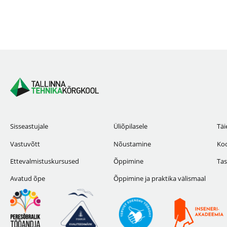
Sisseastujale
Üliõpilasele
Täi
Vastuvõtt
Nõustamine
Koo
Ettevalmistuskursused
Õppimine
Tas
Avatud õpe
Õppimine ja praktika välismaal