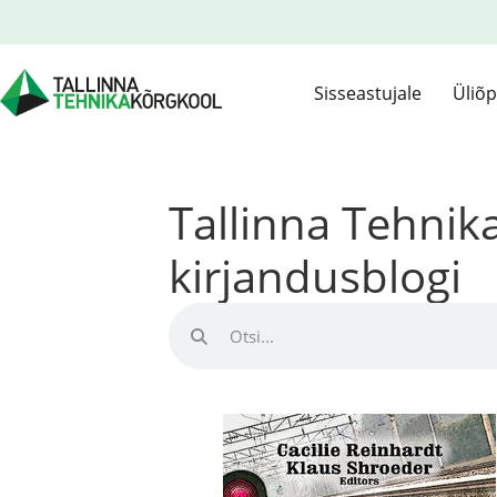
Sisseastujale
Üliõp
Tallinna Tehni
kirjandusblogi