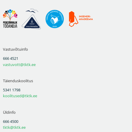
Vastuvõtuinfo
666 4521
vastuvott@tktk.ee
Täienduskoolitus
5341 1798
koolitused@tktk.ee
Üldinfo
666 4500
tktk@tktk.ee