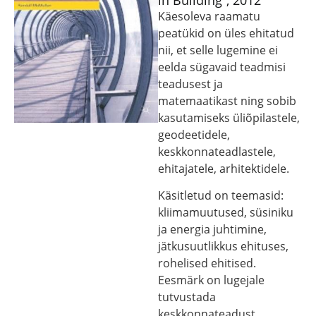
in Building”, 2012
Käesoleva raamatu
peatükid on üles ehitatud
nii, et selle lugemine ei
eelda sügavaid teadmisi
teadusest ja
matemaatikast ning sobib
kasutamiseks üliõpilastele,
geodeetidele,
keskkonnateadlastele,
ehitajatele, arhitektidele.
Käsitletud on teemasid:
kliimamuutused, süsiniku
ja energia juhtimine,
jätkusuutlikkus ehituses,
rohelised ehitised.
Eesmärk on lugejale
tutvustada
keskkonnateadust