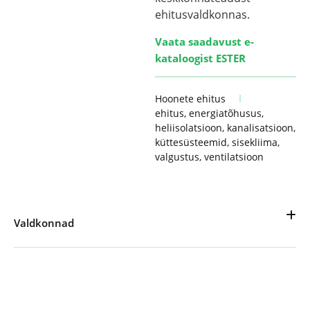
ehitusvaldkonnas.
Vaata saadavust e-
kataloogist ESTER
Hoonete ehitus
ehitus
,
energiatõhusus
,
heliisolatsioon
,
kanalisatsioon
,
küttesüsteemid
,
sisekliima
,
valgustus
,
ventilatsioon
Valdkonnad