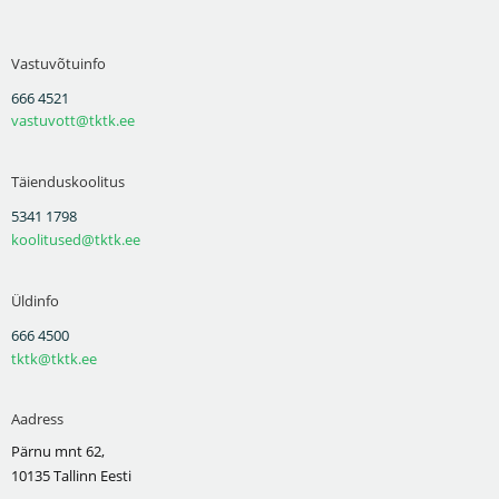
Vastuvõtuinfo
666 4521
vastuvott@tktk.ee
Täienduskoolitus
5341 1798
koolitused@tktk.ee
Üldinfo
666 4500
tktk@tktk.ee
Aadress
Pärnu mnt 62,
10135 Tallinn Eesti