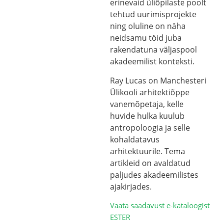
erinevaid üliõpilaste poolt
tehtud uurimisprojekte
ning oluline on näha
neidsamu töid juba
rakendatuna väljaspool
akadeemilist konteksti.
Ray Lucas on Manchesteri
Ülikooli arhitektiõppe
vanemõpetaja, kelle
huvide hulka kuulub
antropoloogia ja selle
kohaldatavus
arhitektuurile. Tema
artikleid on avaldatud
paljudes akadeemilistes
ajakirjades.
Vaata saadavust e-kataloogist
ESTER