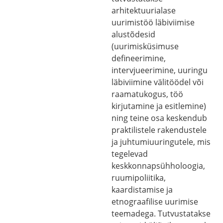
arhitektuurialase
uurimistöö läbiviimise
alustõdesid
(uurimisküsimuse
defineerimine,
intervjueerimine, uuringu
läbiviimine välitöödel või
raamatukogus, töö
kirjutamine ja esitlemine)
ning teine osa keskendub
praktilistele rakendustele
ja juhtumiuuringutele, mis
tegelevad
keskkonnapsühholoogia,
ruumipoliitika,
kaardistamise ja
etnograafilise uurimise
teemadega. Tutvustatakse