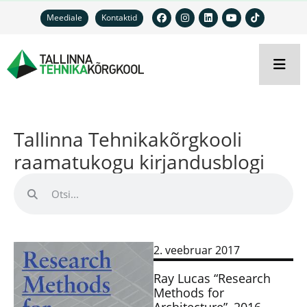
Meediale
Kontaktid
Tallinna Tehnikakõrgkooli
raamatukogu kirjandusblogi
2. veebruar 2017
Ray Lucas “Research
Methods for