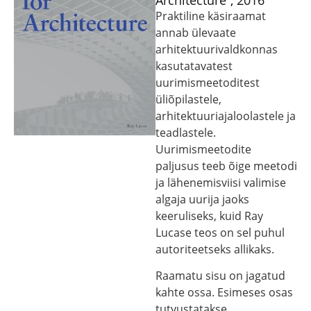
Architecture”, 2016
Praktiline käsiraamat
annab ülevaate
arhitektuurivaldkonnas
kasutatavatest
uurimismeetoditest
üliõpilastele,
arhitektuuriajaloolastele ja
teadlastele.
Uurimismeetodite
paljusus teeb õige meetodi
ja lähenemisviisi valimise
algaja uurija jaoks
keeruliseks, kuid Ray
Lucase teos on sel puhul
autoriteetseks allikaks.
Raamatu sisu on jagatud
kahte ossa. Esimeses osas
tutvustatakse